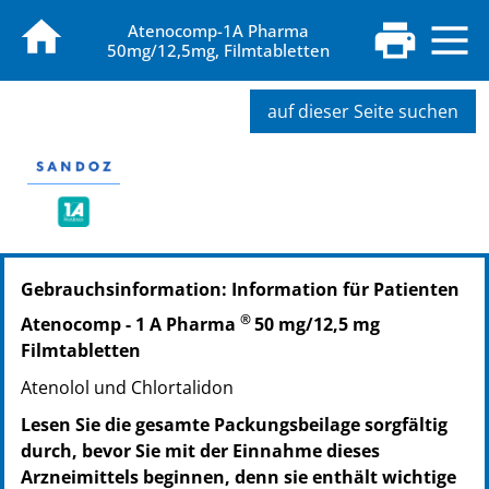
Atenocomp-1A Pharma
50mg/12,5mg, Filmtabletten
auf dieser Seite suchen
PZN: 14136826
Gebrauchsinformation: Information für Patienten
PPN: 111413682684
NTIN: 04150141368265
®
Atenocomp - 1 A Pharma
50 mg/12,5 mg
PZN: 14136861
Filmtabletten
PPN: 111413686169
Atenolol und Chlortalidon
NTIN: 04150141368616
PZN: 14136878
Lesen Sie die gesamte Packungsbeilage sorgfältig
PPN: 111413687859
durch, bevor Sie mit der Einnahme dieses
NTIN: 04150141368784
Arzneimittels beginnen, denn sie enthält wichtige