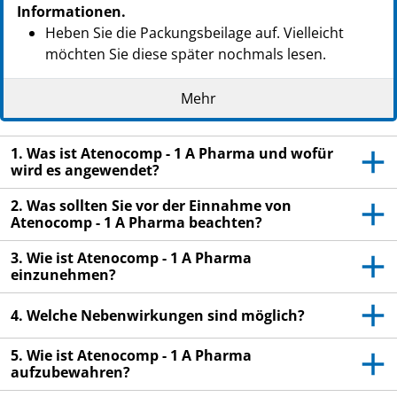
Informationen.
Heben Sie die Packungsbeilage auf. Vielleicht
möchten Sie diese später nochmals lesen.
Wenn Sie weitere Fragen haben, wenden Sie sich
Mehr
an Ihren Arzt oder Apotheker.
Dieses Arzneimittel wurde Ihnen persönlich
1. Was ist Atenocomp - 1 A Pharma und wofür
verschrieben. Geben Sie es nicht an Dritte weiter.
wird es angewendet?
Es kann anderen Menschen schaden, auch wenn
diese die gleichen Beschwerden haben wie Sie.
2. Was sollten Sie vor der Einnahme von
Atenocomp - 1 A Pharma beachten?
Wenn Sie Nebenwirkungen bemerken, wenden Sie
sich an Ihren Arzt oder Apotheker. Dies gilt auch
3. Wie ist Atenocomp - 1 A Pharma
für Nebenwirkungen, die nicht in dieser
einzunehmen?
Packungsbeilage angegeben sind. Siehe Abschnitt
4.
4. Welche Nebenwirkungen sind möglich?
5. Wie ist Atenocomp - 1 A Pharma
aufzubewahren?