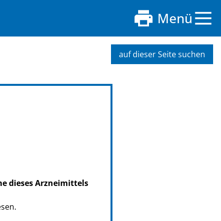
Menü
auf dieser Seite suchen
me dieses Arzneimittels
esen.