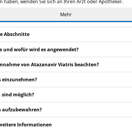
n haben, wenden Sie sich an Ihren Arzt oder Apotheker.
 Ihnen persönlich verschrieben. Geben Sie es nicht an Dritt
Mehr
nn diese die gleichen Beschwerden haben wie Sie.
n bemerken, wenden Sie sich an Ihren Arzt oder Apotheker.
e Abschnitte
cht in dieser Packungsbeilage angegeben sind. Siehe Abschn
ris und wofür wird es angewendet?
 Einnahme von Atazanavir Viatris beachten?
ris einzunehmen?
 sind möglich?
ris aufzubewahren?
 weitere Informationen