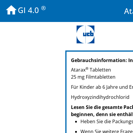
®
GI 4.0
At
PZN: 03283642
Gebrauchsinformation: In
PPN: 110328364250
PZN: 03283659
®
Atarax
Tabletten
PPN: 110328365940
25 mg Filmtabletten
PZN: 03283665
Für Kinder ab 6 Jahre und 
PPN: 110328366506
Hydroxyzindihydrochlorid
Lesen Sie die gesamte Pac
beginnen, denn sie enthäl
Heben Sie die Packungsb
Wenn Sie weitere Frage