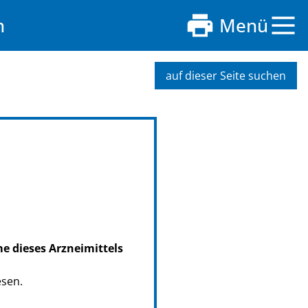
n
Menü
auf dieser Seite suchen
me dieses Arzneimittels
esen.