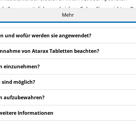
de Ihnen persönlich verschrieben. Geben Sie es nicht an Dri
Mehr
den, auch wenn diese die gleichen Beschwerden haben wie
n bemerken, wenden Sie sich an Ihren Arzt oder Apotheker.
cht in dieser Packungsbeilage angegeben sind. Siehe Abschn
ten und wofür werden sie angewendet?
 Einnahme von Atarax Tabletten beachten?
ten einzunehmen?
 sind möglich?
ten aufzubewahren?
 weitere Informationen