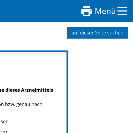
Menü
auf dieser Seite suchen
me dieses Arzneimittels
en bzw. genau nach
esen.
gen.