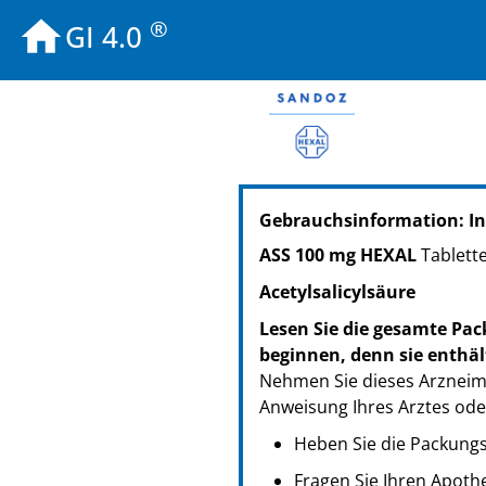
®
GI 4.0
PZN: 07402204
Gebrauchsinformation: In
PPN: 110740220461
NTIN: 04150074022043
ASS 100 mg HEXAL
Tablett
PZN: 07402210
Acetylsalicylsäure
PPN: 110740221027
NTIN: 04150074022104
Lesen Sie die gesamte Pac
PZN: 19497581
beginnen, denn sie enthäl
PPN: 111949758158
Nehmen Sie dieses Arzneimi
Anweisung Ihres Arztes ode
Heben Sie die Packungsb
Fragen Sie Ihren Apoth