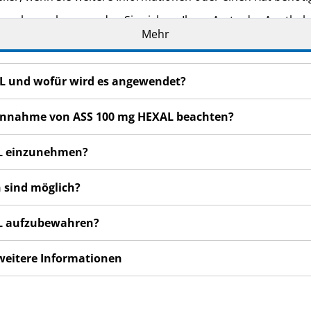
n bemerken, wenden Sie sich an Ihren Arzt oder Apotheker.
Mehr
cht in dieser Packungsbeilage angegeben sind. Siehe Abschn
ser oder gar schlechter fühlen, wenden Sie sich an Ihren Arz
AL und wofür wird es angewendet?
r Einnahme von ASS 100 mg HEXAL beachten?
AL einzunehmen?
 sind möglich?
AL aufzubewahren?
 weitere Informationen