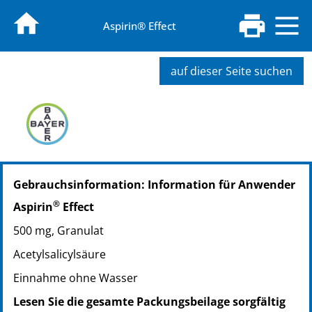
Aspirin® Effect
auf dieser Seite suchen
PZN: 01405147
Gebrauchsinformation: Information für Anwender
PPN: 110140514722
NTIN: 04150014051478
®
Aspirin
Effect
PZN: 01743631
500 mg, Granulat
PPN: 110174363121
NTIN: 04150017436319
Acetylsalicylsäure
Einnahme ohne Wasser
Lesen Sie die gesamte Packungsbeilage sorgfältig