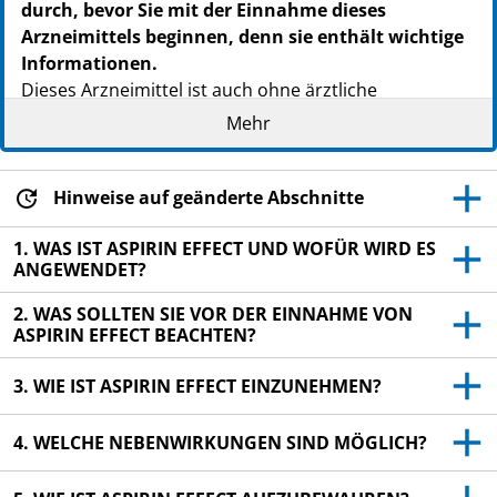
durch, bevor Sie mit der Einnahme dieses
Arzneimittels beginnen, denn sie enthält wichtige
Informationen.
Dieses Arzneimittel ist auch ohne ärztliche
Verschreibung erhältlich. Um einen bestmöglichen
Mehr
Behandlungserfolg zu erzielen, muss Aspirin Effect
jedoch vorschriftsmäßig angewendet werden.
Hinweise auf geänderte Abschnitte
Heben Sie die Packungsbeilage auf. Vielleicht
möchten Sie diese später nochmals lesen.
1. WAS IST ASPIRIN EFFECT UND WOFÜR WIRD ES
ANGEWENDET?
Fragen Sie Ihren Apotheker, wenn Sie weitere
Informationen oder einen Rat benötigen.
2. WAS SOLLTEN SIE VOR DER EINNAHME VON
ASPIRIN EFFECT BEACHTEN?
Wenn Sie Nebenwirkungen bemerken, wenden Sie
sich an Ihren Arzt oder Apotheker. Dies gilt auch
3. WIE IST ASPIRIN EFFECT EINZUNEHMEN?
für Nebenwirkungen, die nicht in dieser
Packungsbeilage angegeben sind. Siehe Abschnitt
4. WELCHE NEBENWIRKUNGEN SIND MÖGLICH?
4.
Wenn Sie sich nach 4 Tagen nicht besser oder gar