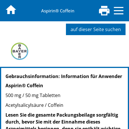
Aspirin® Coffein
auf dieser Seite suchen
PZN: 05461711
Gebrauchsinformation: Information für Anwender
PPN: 110546171110
NTIN: 04150054617115
Aspirin® Coffein
500 mg / 50 mg Tabletten
Acetylsalicylsäure / Coffein
Lesen Sie die gesamte Packungsbeilage sorgfältig
durch, bevor Sie mit der Einnahme dieses
Arzneimittels beginnen, denn sie enthält wichtige