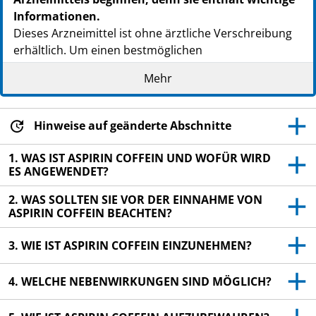
Informationen.
Dieses Arzneimittel ist ohne ärztliche Verschreibung
erhältlich. Um einen bestmöglichen
Behandlungserfolg zu erzielen, muss Aspirin Coffein
Mehr
jedoch vorschriftsmäßig angewendet werden.
Heben Sie die Packungsbeilage auf. Vielleicht
möchten Sie diese später nochmals lesen.
Hinweise auf geänderte Abschnitte
Fragen Sie Ihren Apotheker, wenn Sie weitere
1. WAS IST ASPIRIN COFFEIN UND WOFÜR WIRD
Informationen oder einen Rat benötigen.
ES ANGEWENDET?
Wenn Sie Nebenwirkungen bemerken, wenden Sie
2. WAS SOLLTEN SIE VOR DER EINNAHME VON
sich an Ihren Arzt oder Apotheker. Dies gilt auch
ASPIRIN COFFEIN BEACHTEN?
für Nebenwirkungen, die nicht in dieser
Packungsbeilage angegeben sind. Siehe Abschnitt
3. WIE IST ASPIRIN COFFEIN EINZUNEHMEN?
4.
4. WELCHE NEBENWIRKUNGEN SIND MÖGLICH?
Wenn Sie sich nach 4 Tagen nicht besser oder gar
schlechter fühlen, wenden Sie sich an Ihren Arzt.