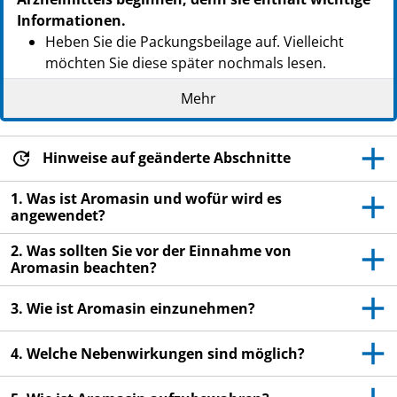
Informationen.
Heben Sie die Packungsbeilage auf. Vielleicht
möchten Sie diese später nochmals lesen.
Wenn Sie weitere Fragen haben, wenden Sie sich
Mehr
an Ihren Arzt oder Apotheker.
Dieses Arzneimittel wurde Ihnen persönlich
Hinweise auf geänderte Abschnitte
verschrieben. Geben Sie es nicht an Dritte weiter.
Es kann anderen Menschen schaden, auch wenn
1. Was ist Aromasin und wofür wird es
diese die gleichen Beschwerden haben wie Sie.
angewendet?
Wenn Sie Nebenwirkungen bemerken, wenden Sie
2. Was sollten Sie vor der Einnahme von
sich an Ihren Arzt oder Apotheker. Dies gilt auch
Aromasin beachten?
für Nebenwirkungen, die nicht in dieser
Packungsbeilage angegeben sind. Siehe Abschnitt
3. Wie ist Aromasin einzunehmen?
4.
4. Welche Nebenwirkungen sind möglich?