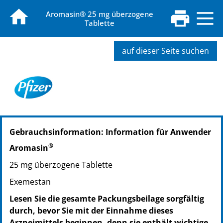
Aromasin® 25 mg überzogene
Tablette
auf dieser Seite suchen
PZN: 00706384
Gebrauchsinformation: Information für Anwender
PPN: 110070638468
PZN: 00706409
®
Aromasin
PPN: 110070640952
25 mg überzogene Tablette
Exemestan
Lesen Sie die gesamte Packungsbeilage sorgfältig
durch, bevor Sie mit der Einnahme dieses
Arzneimittels beginnen, denn sie enthält wichtige