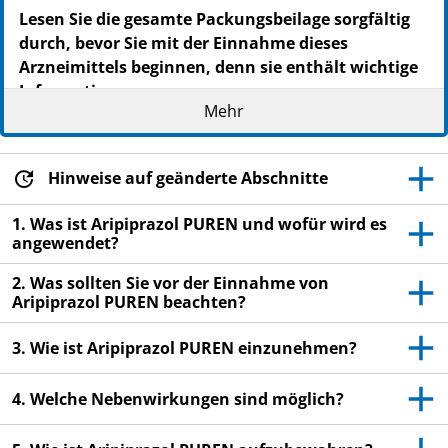
PZN: 12454002
Lesen Sie die gesamte Packungsbeilage sorgfältig
PPN: 111245400251
durch, bevor Sie mit der Einnahme dieses
NTIN: 04150124540022
Arzneimittels beginnen, denn sie enthält wichtige
Informationen.
Mehr
Heben Sie die Packungsbeilage auf. Vielleicht
möchten Sie diese später nochmals lesen.
Wenn Sie weitere Fragen haben, wenden Sie sich
Hinweise auf geänderte Abschnitte
an Ihren Arzt oder Apotheker.
1. Was ist Aripiprazol PUREN und wofür wird es
Dieses Arzneimittel wurde Ihnen persönlich
angewendet?
verschrieben. Geben Sie es nicht an Dritte weiter.
Es kann anderen Menschen schaden, auch wenn
2. Was sollten Sie vor der Einnahme von
Aripiprazol PUREN beachten?
diese die gleichen Beschwerden haben wie Sie.
Wenn Sie Nebenwirkungen bemerken, wenden Sie
3. Wie ist Aripiprazol PUREN einzunehmen?
sich an Ihren Arzt oder Apotheker. Dies gilt auch
für Nebenwirkungen, die nicht in dieser
4. Welche Nebenwirkungen sind möglich?
Packungsbeilage angegeben sind. Siehe Abschnitt
4.