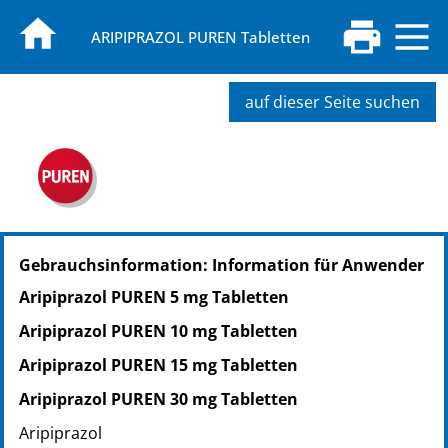
ARIPIPRAZOL PUREN Tabletten
auf dieser Seite suchen
PZN: 10319027
Gebrauchsinformation: Information für Anwender
PPN: 111031902725
NTIN: 04150103190279
Aripiprazol PUREN 5 mg Tabletten
PZN: 10319033
Aripiprazol PUREN 10 mg Tabletten
PPN: 111031903388
NTIN: 04150103190330
Aripiprazol PUREN 15 mg Tabletten
PZN: 10319056
Aripiprazol PUREN 30 mg Tabletten
PPN: 111031905644
Aripiprazol
NTIN: 04150103190569