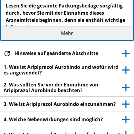
Lesen Sie die gesamte Packungsbeilage sorgfältig
durch, bevor Sie mit der Einnahme dieses
Arzneimittels beginnen, denn sie enthält wichtige
Informationen.
Mehr
Heben Sie die Packungsbeilage auf. Vielleicht
möchten Sie diese später nochmals lesen.
Wenn Sie weitere Fragen haben, wenden Sie sich
Hinweise auf geänderte Abschnitte
an Ihren Arzt oder Apotheker.
1. Was ist Aripiprazol Aurobindo und wofür wird
Dieses Arzneimittel wurde Ihnen persönlich
es angewendet?
verschrieben. Geben Sie es nicht an Dritte weiter.
Es kann anderen Menschen schaden, auch wenn
2. Was sollten Sie vor der Einnahme von
Aripiprazol Aurobindo beachten?
diese die gleichen Beschwerden haben wie Sie.
Wenn Sie Nebenwirkungen bemerken, wenden Sie
3. Wie ist Aripiprazol Aurobindo einzunehmen?
sich an Ihren Arzt oder Apotheker. Dies gilt auch
für Nebenwirkungen, die nicht in dieser
4. Welche Nebenwirkungen sind möglich?
Packungsbeilage angegeben sind. Siehe Abschnitt
4.