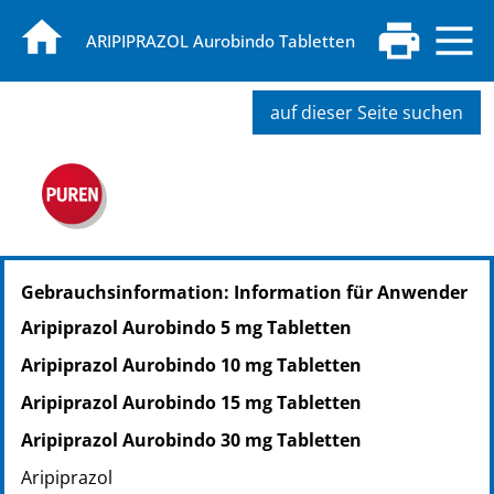
ARIPIPRAZOL Aurobindo Tabletten
auf dieser Seite suchen
PZN: 20100778
Gebrauchsinformation: Information für Anwender
PPN: 112010077862
NTIN: 04150201007783
Aripiprazol Aurobindo 5 mg Tabletten
PZN: 11295895
Aripiprazol Aurobindo 10 mg Tabletten
PPN: 111129589571
NTIN: 04150112958952
Aripiprazol Aurobindo 15 mg Tabletten
PZN: 11295903
Aripiprazol Aurobindo 30 mg Tabletten
PPN: 111129590365
Aripiprazol
NTIN: 04150112959034