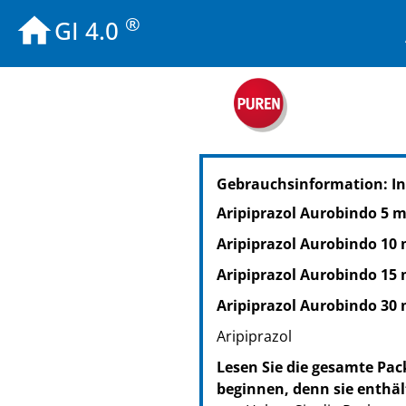
®
GI 4.0
PZN: 20100761
Gebrauchsinformation: I
PPN: 112010076172
NTIN: 04150201007615
Aripiprazol Aurobindo 5 m
PZN: 20100784
Aripiprazol Aurobindo 10 
PPN: 112010078428
NTIN: 04150201007844
Aripiprazol Aurobindo 15 
PZN: 11295955
Aripiprazol Aurobindo 30 
PPN: 111129595540
Aripiprazol
NTIN: 04150112959553
Lesen Sie die gesamte Pac
beginnen, denn sie enthäl