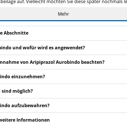
eilage auf. Vielleicht möchten Sie diese später nochmals l
n haben, wenden Sie sich an Ihren Arzt oder Apotheker.
Mehr
de Ihnen persönlich verschrieben. Geben Sie es nicht an Dri
den, auch wenn diese die gleichen Beschwerden haben wie
e Abschnitte
n bemerken, wenden Sie sich an Ihren Arzt oder Apotheker.
cht in dieser Packungsbeilage angegeben sind. Siehe Abschn
robindo und wofür wird es angewendet?
 Einnahme von Aripiprazol Aurobindo beachten?
robindo einzunehmen?
 sind möglich?
robindo aufzubewahren?
 weitere Informationen