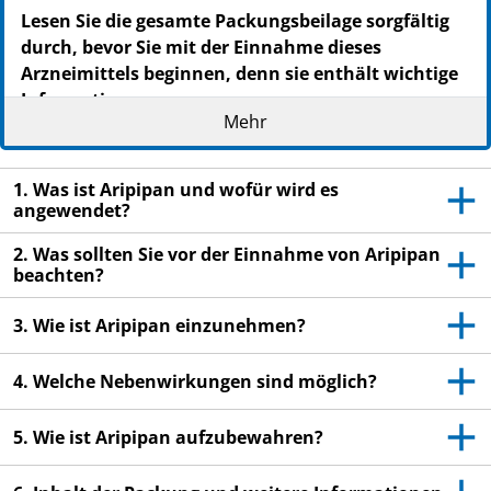
Lesen Sie die gesamte Packungsbeilage sorgfältig
durch, bevor Sie mit der Einnahme dieses
Arzneimittels beginnen, denn sie enthält wichtige
Informationen.
Mehr
Heben Sie die Packungsbeilage auf. Vielleicht
möchten Sie diese später nochmals lesen.
1. Was ist Aripipan und wofür wird es
Wenn Sie weitere Fragen haben, wenden Sie sich
angewendet?
an Ihren Arzt oder Apotheker.
Dieses Arzneimittel wurde Ihnen persönlich
2. Was sollten Sie vor der Einnahme von Aripipan
beachten?
verschrieben. Geben Sie es nicht an Dritte weiter.
Es kann anderen Menschen schaden, auch wenn
3. Wie ist Aripipan einzunehmen?
diese die gleichen Beschwerden haben wie Sie.
Wenn Sie Nebenwirkungen bemerken, wenden Sie
4. Welche Nebenwirkungen sind möglich?
sich an Ihren Arzt oder Apotheker. Dies gilt auch
für Nebenwirkungen, die nicht in dieser
5. Wie ist Aripipan aufzubewahren?
Packungsbeilage angegeben sind. Siehe Abschnitt
4.