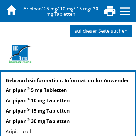
Aripipan® 5 mg/ 10 mg/ 15 mg/ 30
mg Tabletten
auf dieser Seite suchen
PZN: 11685001
Gebrauchsinformation: Information für Anwender
PPN: 111168500176
®
Aripipan
5 mg Tabletten
®
Aripipan
10 mg Tabletten
®
Aripipan
15 mg Tabletten
®
Aripipan
30 mg Tabletten
Aripiprazol