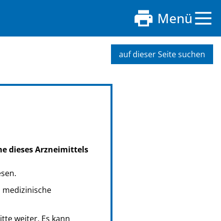
Menü
auf dieser Seite suchen
me dieses Arzneimittels
esen.
s medizinische
tte weiter. Es kann