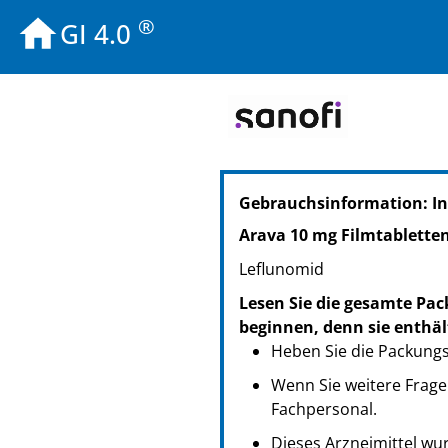
®
GI 4.0
PZN: 00242602
Gebrauchsinformation: I
PPN: 110024260256
NTIN: 04150002426028
Arava 10 mg Filmtablette
Leflunomid
Lesen Sie die gesamte Pac
beginnen, denn sie enthäl
Heben Sie die Packungsb
Wenn Sie weitere Frage
Fachpersonal.
Dieses Arzneimittel wur