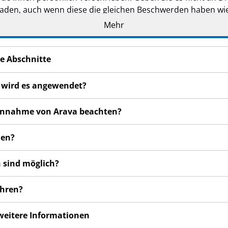
den, auch wenn diese die gleichen Beschwerden haben wie
Mehr
en bemerken, wenden Sie sich an Ihren Arzt, Apotheker od
 auch für Nebenwirkungen, die nicht in dieser Packungsbeil
e Abschnitte
r wird es angewendet?
 Einnahme von Arava beachten?
men?
 sind möglich?
ahren?
 weitere Informationen