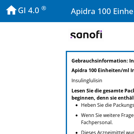
®
GI 4.0
Apidra 100 Einhe
PZN: 00175165
Gebrauchsinformation: I
PPN: 110017516546
NTIN: 04150001751657
Apidra 100 Einheiten/ml I
Insulinglulisin
Lesen Sie die gesamte Pac
beginnen, denn sie enthäl
Heben Sie die Packungsb
Wenn Sie weitere Frage
Fachpersonal.
Dieses Arzneimittel wur