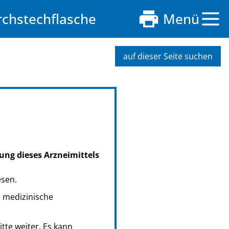
rchstechflasche
Menü
auf dieser Seite suchen
ung dieses Arzneimittels
esen.
s medizinische
tte weiter. Es kann