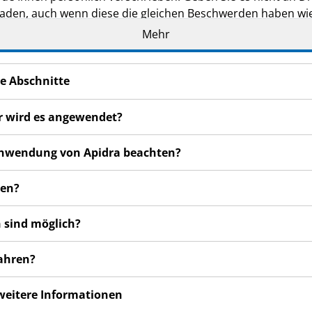
den, auch wenn diese die gleichen Beschwerden haben wie
Mehr
en bemerken, wenden Sie sich an Ihren Arzt, Apotheker od
 auch für Nebenwirkungen, die nicht in dieser Packungsbeil
e Abschnitte
ür wird es angewendet?
r Anwendung von Apidra beachten?
den?
 sind möglich?
wahren?
 weitere Informationen