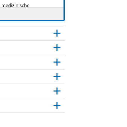
s medizinische
tte weiter. Es kann
 Sie.
er das medizinische
age angegeben sind. Siehe