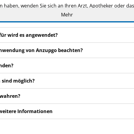
n haben, wenden Sie sich an Ihren Arzt, Apotheker oder da
Mehr
de Ihnen persönlich verschrieben. Geben Sie es nicht an Dri
den, auch wenn diese die gleichen Beschwerden haben wie
für wird es angewendet?
en bemerken, wenden Sie sich an Ihren Arzt, Apotheker od
 auch für Nebenwirkungen, die nicht in dieser Packungsbeil
r Anwendung von Anzupgo beachten?
enden?
 sind möglich?
ewahren?
 weitere Informationen