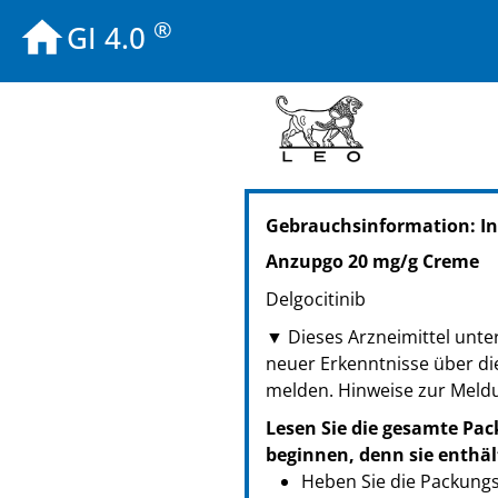
®
GI 4.0
PZN: 19375613
Gebrauchsinformation: I
PPN: 111937561380
PZN: 19375607
Anzupgo 20 mg/g Creme
PPN: 111937560717
Delgocitinib
PZN: 19902248
PPN: 111990224892
▼ Dieses Arzneimittel unter
neuer Erkenntnisse über di
melden. Hinweise zur Meld
Lesen Sie die gesamte Pac
beginnen, denn sie enthäl
Heben Sie die Packungsb