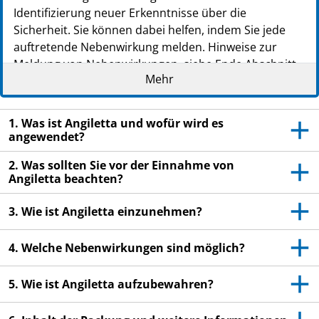
PZN: 09758520
Identifizierung neuer Erkenntnisse über die
PPN: 110975852078
Sicherheit. Sie können dabei helfen, indem Sie jede
NTIN: 04150097585204
auftretende Nebenwirkung melden. Hinweise zur
PZN: 09758537
Meldung von Nebenwirkungen, siehe Ende Abschnitt
PPN: 110975853768
Mehr
4.
NTIN: 04150097585372
Wichtige Informationen über kombinierte
hormonale Kontrazeptiva (KHK):
1. Was ist Angiletta und wofür wird es
angewendet?
Bei korrekter Anwendung zählen sie zu den
zuverlässigsten reversiblen
2. Was sollten Sie vor der Einnahme von
Angiletta beachten?
Verhütungsmethoden.
Sie bewirken eine leichte Zunahme des Risikos für
3. Wie ist Angiletta einzunehmen?
ein Blutgerinnsel in den Venen und Arterien,
insbesondere im ersten Jahr der Anwendung oder
4. Welche Nebenwirkungen sind möglich?
bei Wiederaufnahme der Anwendung eines
kombinierten hormonalen Kontrazeptivums nach
5. Wie ist Angiletta aufzubewahren?
einer Unterbrechung von 4 oder mehr Wochen.
Achten Sie bitte aufmerksam auf Symptome eines