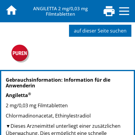
ANGILETTA 2 mg/0,03 mg
Filmtabletten
auf dieser Seite suchen
PZN: 14260012
Gebrauchsinformation: Information für die
PPN: 111426001234
Anwenderin
NTIN: 04150142600128
®
PZN: 16020944
Angiletta
PPN: 111602094440
2 mg/0,03 mg Filmtabletten
NTIN: 04150160209440
Chlormadinonacetat, Ethinylestradiol
PZN: 09758514
PPN: 110975851415
▼Dieses Arzneimittel unterliegt einer zusätzlichen
NTIN: 04150097585143
Überwachung. Dies ermöglicht eine schnelle