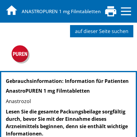
ANASTROPUREN 1 mg Filmtabletten
auf dieser Seite suchen
PZN: 17257424
Gebrauchsinformation: Information für Patienten
PPN: 111725742469
NTIN: 04150172574246
AnastroPUREN 1 mg Filmtabletten
PZN: 17257430
Anastrozol
PPN: 111725743035
NTIN: 04150172574307
Lesen Sie die gesamte Packungsbeilage sorgfältig
PZN: 17257447
durch, bevor Sie mit der Einnahme dieses
PPN: 111725744725
Arzneimittels beginnen, denn sie enthält wichtige
NTIN: 04150172574475
Informationen.