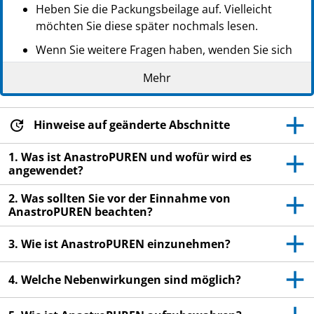
Heben Sie die Packungsbeilage auf. Vielleicht
möchten Sie diese später nochmals lesen.
Wenn Sie weitere Fragen haben, wenden Sie sich
an Ihren Arzt oder Apotheker.
Mehr
Dieses Arzneimittel wurde Ihnen persönlich
verschrieben. Geben Sie es nicht an Dritte weiter.
Es kann anderen Menschen schaden, auch wenn
Hinweise auf geänderte Abschnitte
diese die gleichen Beschwerden haben wie Sie.
1. Was ist AnastroPUREN und wofür wird es
Wenn Sie Nebenwirkungen bemerken, wenden Sie
angewendet?
sich an Ihren Arzt oder Apotheker. Dies gilt auch
2. Was sollten Sie vor der Einnahme von
für Nebenwirkungen, die nicht in dieser
AnastroPUREN beachten?
Packungsbeilage angegeben sind. Siehe Abschnitt
4.
3. Wie ist AnastroPUREN einzunehmen?
4. Welche Nebenwirkungen sind möglich?