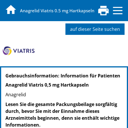
Anagrelid Viatris 0.5 mg Hartkapseln
auf dieser Seite suchen
PZN: 19288386
Gebrauchsinformation: Information für Patienten
PPN: 111928838684
NTIN: 04150192883861
Anagrelid Viatris 0,5 mg Hartkapseln
Anagrelid
Lesen Sie die gesamte Packungsbeilage sorgfältig
durch, bevor Sie mit der Einnahme dieses
Arzneimittels beginnen, denn sie enthält wichtige
Informationen.