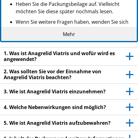
Heben Sie die Packungsbeilage auf. Vielleicht
möchten Sie diese später nochmals lesen.
Wenn Sie weitere Fragen haben, wenden Sie sich
an Ihren Arzt oder Apotheker.
Mehr
Dieses Arzneimittel wurde Ihnen persönlich
verschrieben. Geben Sie es nicht an Dritte weiter.
1. Was ist Anagrelid Viatris und wofür wird es
Es kann anderen Menschen schaden, auch wenn
angewendet?
diese die gleichen Beschwerden haben wie Sie.
2. Was sollten Sie vor der Einnahme von
Wenn Sie Nebenwirkungen bemerken, wenden Sie
Anagrelid Viatris beachten?
sich an Ihren Arzt oder Apotheker. Dies gilt auch
für Nebenwirkungen, die nicht in dieser
3. Wie ist Anagrelid Viatris einzunehmen?
Packungsbeilage angegeben sind. Siehe Abschnitt
4.
4. Welche Nebenwirkungen sind möglich?
5. Wie ist Anagrelid Viatris aufzubewahren?