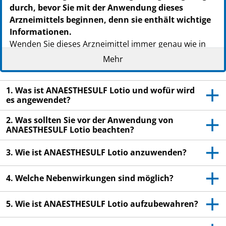
durch, bevor Sie mit der Anwendung dieses
Arzneimittels beginnen, denn sie enthält wichtige
Informationen.
Wenden Sie dieses Arzneimittel immer genau wie in
dieser Packungsbeilage beschrieben bzw. genau nach
Mehr
Anweisung Ihres Arztes oder Apothekers an.
Heben Sie die Packungsbeilage auf. Vielleicht
1. Was ist ANAESTHESULF Lotio und wofür wird
möchten Sie diese später nochmals lesen.
es angewendet?
Fragen Sie Ihren Apotheker, wenn Sie weitere
2. Was sollten Sie vor der Anwendung von
Informationen oder einen Rat benötigen.
ANAESTHESULF Lotio beachten?
Wenn Sie Nebenwirkungen bemerken, wenden Sie
3. Wie ist ANAESTHESULF Lotio anzuwenden?
sich an Ihren Arzt oder Apotheker. Dies gilt auch
für Nebenwirkungen, die nicht in dieser
4. Welche Nebenwirkungen sind möglich?
Packungsbeilage angegeben sind. Siehe Abschnitt
4.
5. Wie ist ANAESTHESULF Lotio aufzubewahren?
Wenn Sie sich nach 10 Tagen nicht besser oder
gar schlechter fühlen, wenden Sie sich an Ihren