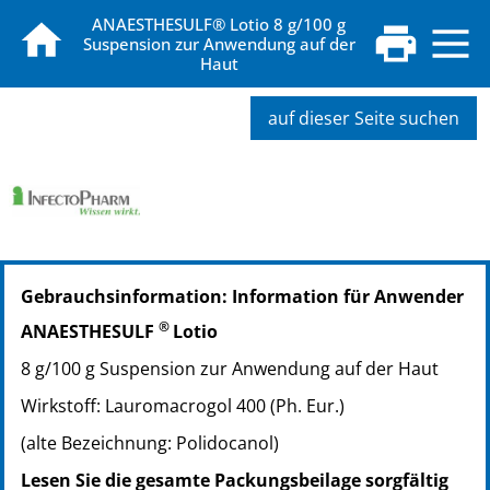
ANAESTHESULF® Lotio 8 g/100 g
Suspension zur Anwendung auf der
Haut
auf dieser Seite suchen
PZN: 00123435
Gebrauchsinformation: Information für Anwender
PPN: 110012343589
PZN: 00123441
®
ANAESTHESULF
Lotio
PPN: 110012344155
8 g/100 g Suspension zur Anwendung auf der Haut
Wirkstoff: Lauromacrogol 400 (Ph. Eur.)
(alte Bezeichnung: Polidocanol)
Lesen Sie die gesamte Packungsbeilage sorgfältig