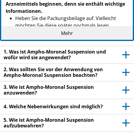
PZN: 14035864
Arzneimittels beginnen, denn sie enthält wichtige
PPN: 111403586488
Informationen.
PZN: 14035858
Heben Sie die Packungsbeilage auf. Vielleicht
PPN: 111403585825
möchten Sie diese später nochmals lesen.
Mehr
Wenn Sie weitere Fragen haben, wenden Sie sich
an Ihren Arzt oder Apotheker.
1. Was ist Ampho-Moronal Suspension und
Dieses Arzneimittel wurde Ihnen persönlich
wofür wird sie angewendet?
verschrieben. Geben Sie es nicht an Dritte weiter.
Es kann anderen Menschen schaden, auch wenn
2. Was sollten Sie vor der Anwendung von
diese die gleichen Beschwerden haben wie Sie.
Ampho-Moronal Suspension beachten?
Wenn Sie Nebenwirkungen bemerken, wenden Sie
3. Wie ist Ampho-Moronal Suspension
sich an Ihren Arzt oder Apotheker. Dies gilt auch
anzuwenden?
für Nebenwirkungen, die nicht in dieser
Packungsbeilage angegeben sind. Siehe Abschnitt
4. Welche Nebenwirkungen sind möglich?
4.
5. Wie ist Ampho-Moronal Suspension
aufzubewahren?