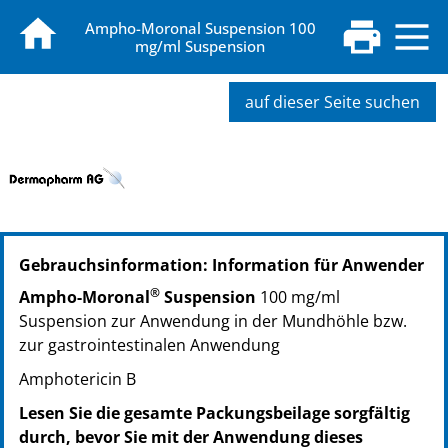
Ampho-Moronal Suspension 100
mg/ml Suspension
auf dieser Seite suchen
PZN: 06180078
Gebrauchsinformation: Information für Anwender
PPN: 110618007877
GTIN: 04250297401691
®
Ampho-Moronal
Suspension
100 mg/ml
PZN: 06193974
Suspension zur Anwendung in der Mundhöhle bzw.
PPN: 110619397448
zur gastrointestinalen Anwendung
GTIN: 04250297401707
Amphotericin B
PZN: 08417573
PPN: 110841757305
Lesen Sie die gesamte Packungsbeilage sorgfältig
GTIN: 04250297401684
durch, bevor Sie mit der Anwendung dieses