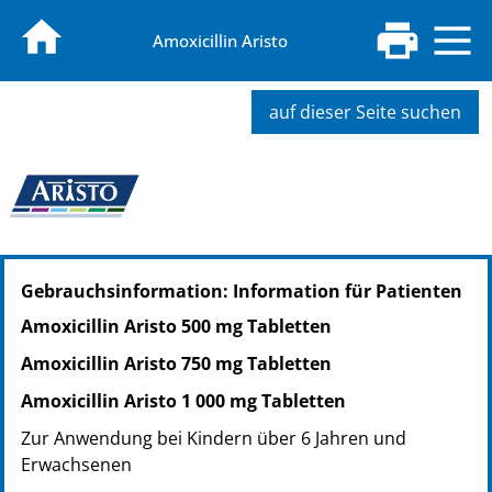
Amoxicillin Aristo
auf dieser Seite suchen
PZN: 17302627
Gebrauchsinformation: Information für Patienten
PPN: 111730262751
PZN: 17302633
Amoxicillin Aristo 500 mg Tabletten
PPN: 111730263317
Amoxicillin Aristo 750 mg Tabletten
PZN: 17302656
PPN: 111730265670
Amoxicillin Aristo 1 000 mg Tabletten
PZN: 17302662
Zur Anwendung bei Kindern über 6 Jahren und
PPN: 111730266236
Erwachsenen