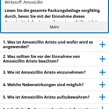
Wirkstoff: Amoxicillin
Lesen Sie die gesamte Packungsbeilage sorgfältig
durch, bevor Sie mit der Einnahme dieses
Arzneimittels beginnen, denn sie enthält wichtige
Mehr
Informationen.
- Heben Sie die Packungsbeilage auf. Vielleicht
1. Was ist Amoxicillin Aristo und wofür wird es
möchten Sie diese später nochmals lesen.
angewendet?
- Wenn Sie weitere Fragen haben, wenden Sie sich an
Ihren Arzt oder Apotheker.
2. Was sollten Sie vor der Einnahme von
Amoxicillin Aristo beachten?
- Dieses Arzneimittel wurde Ihnen persönlich
verschrieben. Geben Sie es nicht an Dritte weiter. Es
3. Wie ist Amoxicillin Aristo einzunehmen?
kann anderen Menschen schaden, auch wenn diese
die gleichen Beschwerden haben wie Sie.
4. Welche Nebenwirkungen sind möglich?
- Wenn Sie Nebenwirkungen bemerken, wenden Sie
sich an Ihren Arzt oder Apotheker. Dies gilt auch für
5. Wie ist Amoxicillin Aristo aufzubewahren?
Nebenwirkungen, die nicht in dieser Packungsbeilage
angegeben sind. Siehe Abschnitt 4.