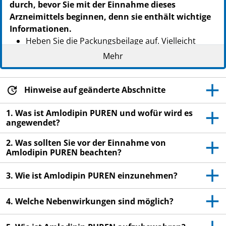
durch, bevor Sie mit der Einnahme dieses
Arzneimittels beginnen, denn sie enthält wichtige
Informationen.
Heben Sie die Packungsbeilage auf. Vielleicht
möchten Sie diese später nochmals lesen.
Mehr
Wenn Sie weitere Fragen haben, wenden Sie sich
an Ihren Arzt oder Apotheker.
Hinweise auf geänderte Abschnitte
Dieses Arzneimittel wurde Ihnen persönlich
verschrieben. Geben Sie es nicht an Dritte weiter.
1. Was ist Amlodipin PUREN und wofür wird es
angewendet?
Es kann anderen Menschen schaden, auch wenn
diese die gleichen Beschwerden haben wie Sie.
2. Was sollten Sie vor der Einnahme von
Amlodipin PUREN beachten?
Wenn Sie Nebenwirkungen bemerken,
wenden Sie sich an Ihren Arzt oder
3. Wie ist Amlodipin PUREN einzunehmen?
Apotheker. Dies gilt auch für
Nebenwirkungen, die nicht in dieser
4. Welche Nebenwirkungen sind möglich?
Packungsbeilage angegeben sind. Siehe
Abschnitt 4.