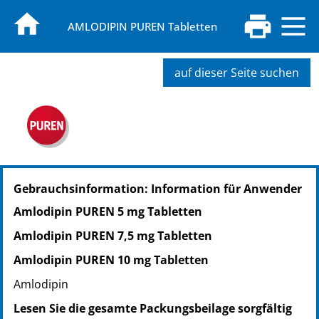
AMLODIPIN PUREN Tabletten
auf dieser Seite suchen
PZN: 17257499
Gebrauchsinformation: Information für Anwender
PPN: 111725749900
NTIN: 04150172574994
Amlodipin PUREN 5 mg Tabletten
Amlodipin PUREN 7,5 mg Tabletten
Amlodipin PUREN 10 mg Tabletten
Amlodipin
Lesen Sie die gesamte Packungsbeilage sorgfältig