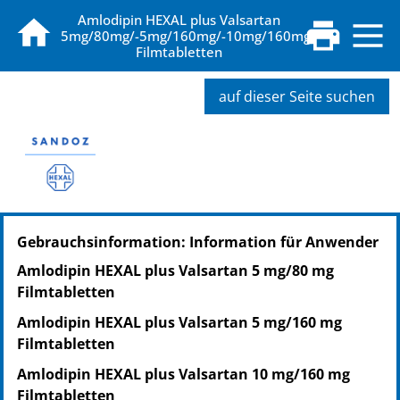
Amlodipin HEXAL plus Valsartan
5mg/80mg/-5mg/160mg/-10mg/160mg,
Filmtabletten
auf dieser Seite suchen
PZN: 12550792
Gebrauchsinformation: Information für Anwender
PPN: 111255079281
NTIN: 04150125507925
Amlodipin HEXAL plus Valsartan 5 mg/80 mg
PZN: 12550800
Filmtabletten
PPN: 111255080075
Amlodipin HEXAL plus Valsartan 5 mg/160 mg
NTIN: 04150125508007
Filmtabletten
PZN: 12550817
PPN: 111255081765
Amlodipin HEXAL plus Valsartan 10 mg/160 mg
NTIN: 04150125508175
Filmtabletten