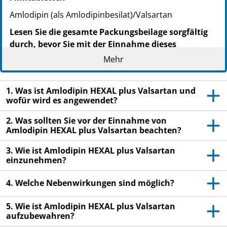
Amlodipin (als Amlodipinbesilat)/Valsartan
Lesen Sie die gesamte Packungsbeilage sorgfältig
durch, bevor Sie mit der Einnahme dieses
Arzneimittels beginnen, denn sie enthält wichtige
Mehr
Informationen.
Heben Sie die Packungsbeilage auf. Vielleicht
1. Was ist Amlodipin HEXAL plus Valsartan und
möchten Sie diese später nochmals lesen.
wofür wird es angewendet?
Wenn Sie weitere Fragen haben, wenden Sie sich
2. Was sollten Sie vor der Einnahme von
an Ihren Arzt oder Apotheker.
Amlodipin HEXAL plus Valsartan beachten?
Dieses Arzneimittel wurde Ihnen persönlich
3. Wie ist Amlodipin HEXAL plus Valsartan
verschrieben. Geben Sie es nicht an Dritte weiter.
einzunehmen?
Es kann anderen Menschen schaden, auch wenn
diese die gleichen Beschwerden haben wie Sie.
4. Welche Nebenwirkungen sind möglich?
Wenn Sie Nebenwirkungen bemerken, wenden Sie
sich an Ihren Arzt oder Apotheker. Dies gilt auch
5. Wie ist Amlodipin HEXAL plus Valsartan
aufzubewahren?
für Nebenwirkungen, die nicht in dieser