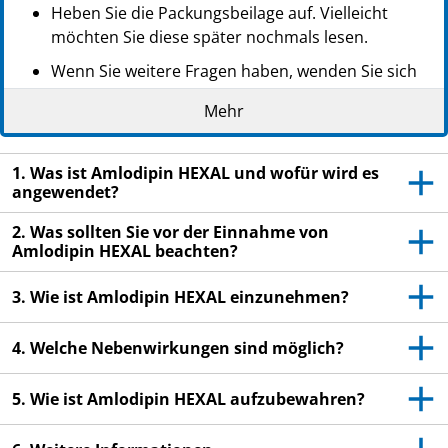
Heben Sie die Packungsbeilage auf. Vielleicht
möchten Sie diese später nochmals lesen.
Wenn Sie weitere Fragen haben, wenden Sie sich
an Ihren Arzt oder Apotheker.
Mehr
Dieses Arzneimittel wurde Ihnen persönlich
verschrieben. Geben Sie es nicht an Dritte weiter.
1. Was ist Amlodipin HEXAL und wofür wird es
Es kann anderen Menschen schaden, auch wenn
angewendet?
diese die gleichen Beschwerden haben wie Sie.
2. Was sollten Sie vor der Einnahme von
Wenn Sie Nebenwirkungen bemerken, wenden Sie
Amlodipin HEXAL beachten?
sich an Ihren Arzt oder Apotheker. Dies gilt auch
für Nebenwirkungen, die nicht in dieser
3. Wie ist Amlodipin HEXAL einzunehmen?
Packungsbeilage angegeben sind. Siehe Abschnitt
4.
4. Welche Nebenwirkungen sind möglich?
5. Wie ist Amlodipin HEXAL aufzubewahren?