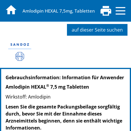
Amlodipin HEXAL 7,5mg, Tabletten
auf dieser Seite suchen
PZN: 07018724
Gebrauchsinformation: Information für Anwender
PPN: 110701872460
NTIN: 04150070187241
®
Amlodipin HEXAL
7,5 mg Tabletten
PZN: 07018730
Wirkstoff: Amlodipin
PPN: 110701873026
NTIN: 04150070187302
Lesen Sie die gesamte Packungsbeilage sorgfältig
PZN: 07018747
durch, bevor Sie mit der Einnahme dieses
PPN: 110701874716
Arzneimittels beginnen, denn sie enthält wichtige
NTIN: 04150070187470
Informationen.