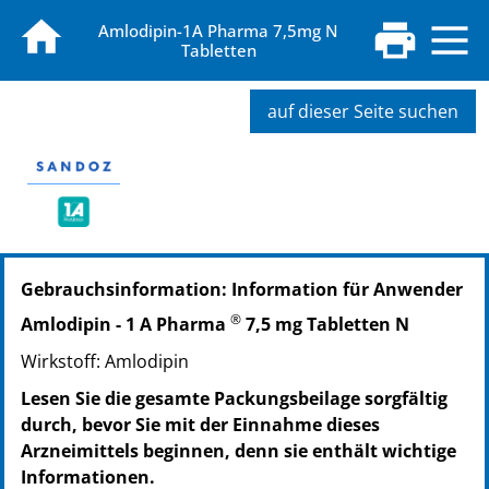
Amlodipin-1A Pharma 7,5mg N
Tabletten
auf dieser Seite suchen
PZN: 00889918
Gebrauchsinformation: Information für Anwender
PPN: 110088991885
NTIN: 04150008899185
®
Amlodipin - 1 A Pharma
7,5 mg Tabletten N
PZN: 00889924
Wirkstoff: Amlodipin
PPN: 110088992451
NTIN: 04150008899246
Lesen Sie die gesamte Packungsbeilage sorgfältig
PZN: 00889930
durch, bevor Sie mit der Einnahme dieses
PPN: 110088993017
Arzneimittels beginnen, denn sie enthält wichtige
NTIN: 04150008899307
Informationen.