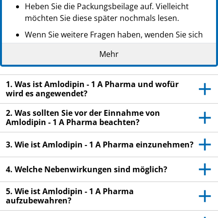
Heben Sie die Packungsbeilage auf. Vielleicht
möchten Sie diese später nochmals lesen.
Wenn Sie weitere Fragen haben, wenden Sie sich
an Ihren Arzt oder Apotheker.
Mehr
Dieses Arzneimittel wurde Ihnen persönlich
verschrieben. Geben Sie es nicht an Dritte weiter.
1. Was ist Amlodipin - 1 A Pharma und wofür
Es kann anderen Menschen schaden, auch wenn
wird es angewendet?
diese die gleichen Beschwerden haben wie Sie.
2. Was sollten Sie vor der Einnahme von
Wenn Sie Nebenwirkungen bemerken, wenden Sie
Amlodipin - 1 A Pharma beachten?
sich an Ihren Arzt oder Apotheker. Dies gilt auch
für Nebenwirkungen, die nicht in dieser
3. Wie ist Amlodipin - 1 A Pharma einzunehmen?
Packungsbeilage angegeben sind. Siehe Abschnitt
4.
4. Welche Nebenwirkungen sind möglich?
5. Wie ist Amlodipin - 1 A Pharma
aufzubewahren?