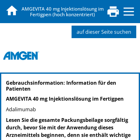
AMGEVITA 40 mg Injektionslösung im
Fertigpen (hoch konzentriert)
auf dieser Seite suchen
PZN: 18881892
Gebrauchsinformation: Information für den
PPN: 111888189270
Patienten
NTIN: 04150188818921
PZN: 18881900
AMGEVITA 40 mg Injektionslösung im Fertigpen
PPN: 111888190064
Adalimumab
NTIN: 04150188819003
Lesen Sie die gesamte Packungsbeilage sorgfältig
PZN: 14270200
durch, bevor Sie mit der Anwendung dieses
PPN: 111427020027
Arzneimittels beginnen, denn sie enthält wichtige
NTIN: 04150142702006