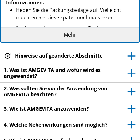
Informationen.
PZN: 14270223
Heben Sie die Packungsbeilage auf. Vielleicht
PPN: 111427022380
möchten Sie diese später nochmals lesen.
NTIN: 04150142702235
Ihr Arzt wird Ihnen auch einen
Patientenpass
Mehr
aushändigen, der wichtige Informationen zur
Sicherheit enthält, die Sie vor und während der
Behandlung mit AMGEVITA beachten sollten.
Hinweise auf geänderte Abschnitte
Führen Sie diesen
Patientenpass
mit sich.
Wenn Sie weitere Fragen haben, wenden Sie sich
1. Was ist AMGEVITA und wofür wird es
angewendet?
an Ihren Arzt oder Apotheker.
Dieses Arzneimittel wurde Ihnen persönlich
2. Was sollten Sie vor der Anwendung von
AMGEVITA beachten?
verschrieben. Geben Sie es nicht an Dritte weiter.
Es kann anderen Menschen schaden, auch wenn
3. Wie ist AMGEVITA anzuwenden?
diese die gleichen Beschwerden haben wie Sie.
Wenn Sie Nebenwirkungen bemerken, wenden Sie
4. Welche Nebenwirkungen sind möglich?
sich an Ihren Arzt oder Apotheker. Dies gilt auch
für Nebenwirkungen, die nicht in dieser