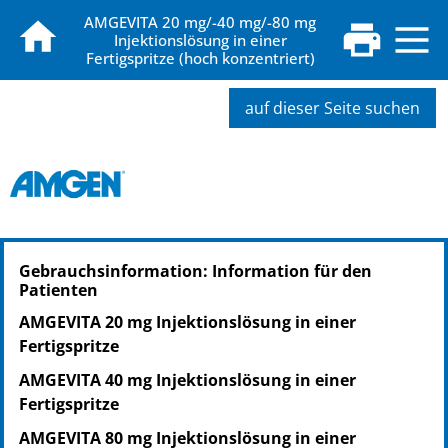
AMGEVITA 20 mg/-40 mg/-80 mg
Injektionslösung in einer
Fertigspritze (hoch konzentriert)
auf dieser Seite suchen
PZN: 18881917
Gebrauchsinformation: Information für den
PPN: 111888191754
Patienten
NTIN: 04150188819171
PZN: 18881923
AMGEVITA 20 mg Injektionslösung in einer
PPN: 111888192320
Fertigspritze
NTIN: 04150188819232
AMGEVITA 40 mg Injektionslösung in einer
Fertigspritze
AMGEVITA 80 mg Injektionslösung in einer