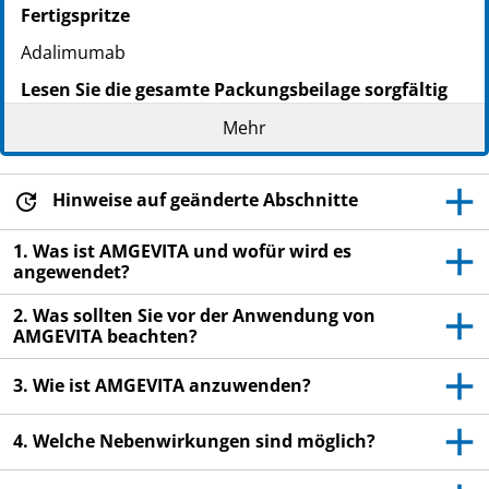
Fertigspritze
Adalimumab
Lesen Sie die gesamte Packungsbeilage sorgfältig
durch, bevor Sie mit der Anwendung dieses
Mehr
Arzneimittels beginnen, denn sie enthält wichtige
Informationen.
Heben Sie die Packungsbeilage auf. Vielleicht
Hinweise auf geänderte Abschnitte
möchten Sie diese später nochmals lesen.
1. Was ist AMGEVITA und wofür wird es
Ihr Arzt wird Ihnen auch einen
Patientenpass
angewendet?
aushändigen, der wichtige Informationen zur
Sicherheit enthält, die Sie vor und während der
2. Was sollten Sie vor der Anwendung von
AMGEVITA beachten?
Behandlung mit AMGEVITA beachten sollten.
Führen Sie diesen
Patientenpass
mit sich.
3. Wie ist AMGEVITA anzuwenden?
Wenn Sie weitere Fragen haben, wenden Sie sich
an Ihren Arzt oder Apotheker.
4. Welche Nebenwirkungen sind möglich?
Dieses Arzneimittel wurde Ihnen persönlich
verschrieben. Geben Sie es nicht an Dritte weiter.