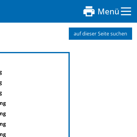
Menü
auf dieser Seite suchen
g
g
g
ung
ung
ung
ung