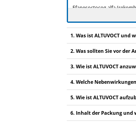
Efanesoctocog alfa (rekomb
▼ Dieses Arzneimittel unter
neuer Erkenntnisse über di
melden. Hinweise zur Meld
1. Was ist ALTUVOCT und w
Lesen Sie die gesamte Pac
beginnen, denn sie enthäl
2. Was sollten Sie vor de
Heben Sie die Packungsb
3. Wie ist ALTUVOCT anzu
Wenn Sie weitere Frage
Fachpersonal.
4. Welche Nebenwirkungen
Dieses Arzneimittel wur
anderen Menschen scha
5. Wie ist ALTUVOCT aufz
Wenn Sie Nebenwirkung
Fachpersonal. Dies gilt
6. Inhalt der Packung und
Abschnitt 4.