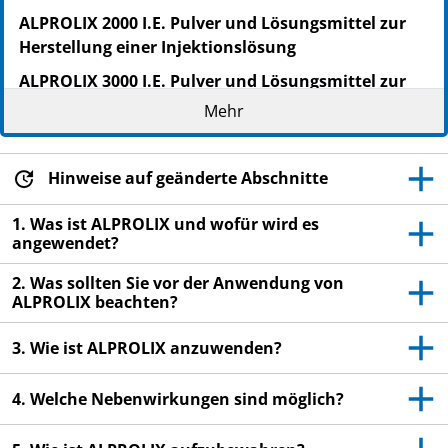
ALPROLIX 2000 I.E. Pulver und Lösungsmittel zur
Herstellung einer Injektionslösung
ALPROLIX 3000 I.E. Pulver und Lösungsmittel zur
Herstellung einer Injektionslösung
Mehr
Eftrenonacog alfa (rekombinanter Gerinnungsfaktor
IX, Fc-Fusionsprotein)
Hinweise auf geänderte Abschnitte
Lesen Sie die gesamte Packungsbeilage sorgfältig
durch, bevor Sie mit der Anwendung dieses
1. Was ist ALPROLIX und wofür wird es
angewendet?
Arzneimittels beginnen, denn sie enthält wichtige
Informationen.
2. Was sollten Sie vor der Anwendung von
Heben Sie die Packungsbeilage auf. Vielleicht
ALPROLIX beachten?
möchten Sie diese später nochmals lesen.
3. Wie ist ALPROLIX anzuwenden?
Wenn Sie weitere Fragen haben, wenden Sie sich
an Ihren Arzt, Apotheker oder das medizinische
4. Welche Nebenwirkungen sind möglich?
Fachpersonal.
Dieses Arzneimittel wurde Ihnen persönlich