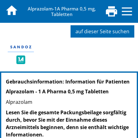
Alprazolam-1A Pharma 0,5 mg,
Tabletten
auf dieser Seite suchen
PZN: 00672662
Gebrauchsinformation: Information für Patienten
PPN: 110067266264
NTIN: 04150006726629
Alprazolam - 1 A Pharma 0,5 mg Tabletten
PZN: 00679115
Alprazolam
PPN: 110067911558
NTIN: 04150006791153
Lesen Sie die gesamte Packungsbeilage sorgfältig
PZN: 02100125
durch, bevor Sie mit der Einnahme dieses
PPN: 110210012524
Arzneimittels beginnen, denn sie enthält wichtige
NTIN: 04150021001251
Informationen.