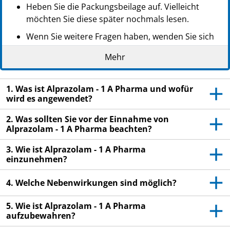
Heben Sie die Packungsbeilage auf. Vielleicht
möchten Sie diese später nochmals lesen.
Wenn Sie weitere Fragen haben, wenden Sie sich
an Ihren Arzt oder Apotheker.
Mehr
Dieses Arzneimittel wurde Ihnen persönlich
verschrieben. Geben Sie es nicht an Dritte weiter.
1. Was ist Alprazolam - 1 A Pharma und wofür
Es kann anderen Menschen schaden, auch wenn
wird es angewendet?
diese die gleichen Beschwerden haben wie Sie.
2. Was sollten Sie vor der Einnahme von
Wenn Sie Nebenwirkungen bemerken, wenden Sie
Alprazolam - 1 A Pharma beachten?
sich an Ihren Arzt oder Apotheker. Dies gilt auch
für Nebenwirkungen, die nicht in dieser
3. Wie ist Alprazolam - 1 A Pharma
Packungsbeilage angegeben sind. Siehe Abschnitt
einzunehmen?
4.
4. Welche Nebenwirkungen sind möglich?
5. Wie ist Alprazolam - 1 A Pharma
aufzubewahren?