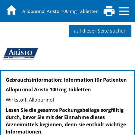
Allopurinol Aristo 100 mg Tabletten
auf dieser Seite suchen
PZN: 18085675
Gebrauchsinformation: Information für Patienten
PPN: 111808567549
PZN: 18085698
Allopurinol Aristo 100 mg Tabletten
PPN: 111808569805
Wirkstoff: Allopurinol
PZN: 17897000
PPN: 111789700033
Lesen Sie die gesamte Packungsbeilage sorgfältig
durch, bevor Sie mit der Einnahme dieses
Arzneimittels beginnen, denn sie enthält wichtige
Informationen.