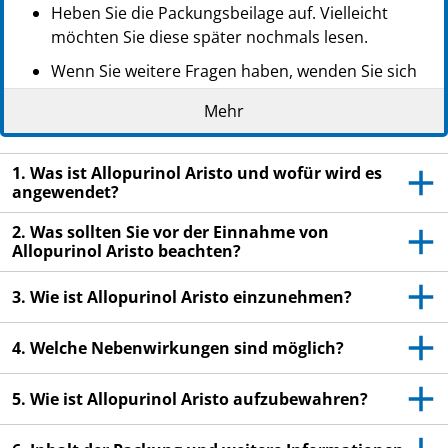
Heben Sie die Packungsbeilage auf. Vielleicht
möchten Sie diese später nochmals lesen.
Wenn Sie weitere Fragen haben, wenden Sie sich
an Ihren Arzt oder Apotheker.
Mehr
Dieses Arzneimittel wurde Ihnen persönlich
verschrieben. Geben Sie es nicht an Dritte weiter.
1. Was ist Allopurinol Aristo und wofür wird es
Es kann anderen Menschen schaden, auch wenn
angewendet?
diese die gleichen Beschwerden haben wie Sie.
2. Was sollten Sie vor der Einnahme von
Wenn Sie Nebenwirkungen bemerken, wenden Sie
Allopurinol Aristo beachten?
sich an Ihren Arzt oder Apotheker. Dies gilt auch
für Nebenwirkungen, die nicht in dieser
3. Wie ist Allopurinol Aristo einzunehmen?
Packungsbeilage angegeben sind. Siehe Abschnitt
4.
4. Welche Nebenwirkungen sind möglich?
5. Wie ist Allopurinol Aristo aufzubewahren?