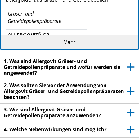
Gräser- und
Getreidepollenpräparate
®
ALLERGOVIT
GR
Mehr
006 Gräser 60 %
158 Rog­gen 40 %
1. Was sind Allergovit Gräser- und
Getreidepollenpräparate und wofür werden sie
®
ALLERGOVIT
G
angewendet?
006 Gräser 100 %
2. Was sollten Sie vor der Anwendung von
Allergovit Gräser- und Getreidepollenpräparaten
133 Honiggras
beachten?
140 Knäuelgras, gemeines zu
3. Wie sind Allergovit Gräser- und
157 Raygras, engl. glei­chen
Getreidepollenpräparate anzuwenden?
177 Wiesenlieschgras Tei­len
4. Welche Nebenwirkungen sind möglich?
178 Wiesenrispengras