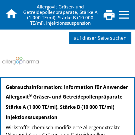
Allergovit Gräser- und
Getreidepollenpräparate, Stärke A
(1.000 TE/ml), Stärke B (10.000
TE/ml), Injektionssuspension
auf dieser Seite suchen
PZN: 15741423
Gebrauchsinformation: Information für Anwender
PPN: 111574142323
PZN: 15741446
®
Allergovit
Gräser- und Getreidepollenpräparate
PPN: 111574144676
Stärke A (1 000 TE/ml), Stärke B (10 000 TE/ml)
PZN: 15741452
PPN: 111574145242
Injektionssuspension
PZN: 15741469
Wirkstoffe: chemisch modifizierte Allergenextrakte
PPN: 111574146932
(Allergoide) aus Gräser- und Getreidepollen