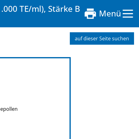
.000 TE/ml), Stärke B
Menü
auf dieser Seite suchen
depollen