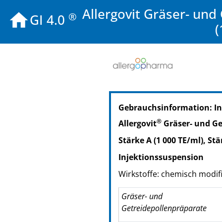
Allergovit Gräser- und
®
GI 4.0
(
PZN: 15741512
Gebrauchsinformation: I
PPN: 111574151211
PZN: 15741529
®
Allergovit
Gräser- und Ge
PPN: 111574152901
Stärke A (1 000 TE/ml), Stä
PZN: 15741535
PPN: 111574153564
Injektionssuspension
PZN: 15741541
Wirkstoffe: chemisch modifi
PPN: 111574154130
Gräser- und
Getreidepollenpräparate