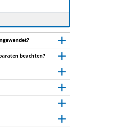
 angewendet?
äparaten beachten?