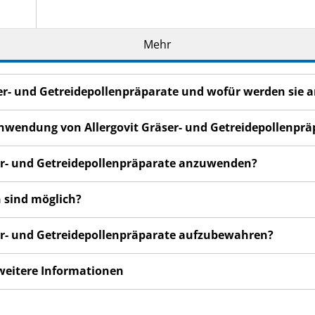
Mehr
äser- und Getreidepollenpräparate und wofür werden sie
 Anwendung von Allergovit Gräser- und Getreidepollenpr
zu
äser- und Getreidepollenpräparate anzuwenden?
 sind möglich?
en
ser- und Getreidepollenpräparate aufzubewahren?
 weitere Informationen