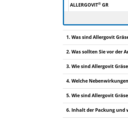
®
ALLERGOVIT
GR
006 Gräser 60 %
158 Rog­gen 40 %
®
ALLERGOVIT
G
1. Was sind Allergovit Gr
006 Gräser 100 %
2. Was sollten Sie vor der
133 Honiggras
140 Knäuelgras, gemeines 
3. Wie sind Allergovit Gr
157 Raygras, engl. glei­chen
4. Welche Nebenwirkungen
177 Wiesenlieschgras Tei­l
178 Wiesenrispengras
5. Wie sind Allergovit Grä
179 Wiesenschwingel
6. Inhalt der Packung und
®
ALLERGOVIT
GG
015 Gräser/Ge­trei­de 100 %