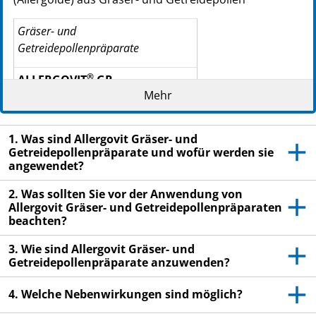
Gräser- und
Getreidepollenpräparate
®
ALLERGOVIT
GR
Mehr
006 Gräser 60 %
158 Rog­gen 40 %
1. Was sind Allergovit Gräser- und
Getreidepollenpräparate und wofür werden sie
®
ALLERGOVIT
G
angewendet?
006 Gräser 100 %
2. Was sollten Sie vor der Anwendung von
Allergovit Gräser- und Getreidepollenpräparaten
133 Honiggras
beachten?
140 Knäuelgras, gemeines zu
3. Wie sind Allergovit Gräser- und
157 Raygras, engl. glei­chen
Getreidepollenpräparate anzuwenden?
177 Wiesenlieschgras Tei­len
4. Welche Nebenwirkungen sind möglich?
178 Wiesenrispengras