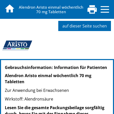
Alendron Aristo einmal wöchentlich
70 mg Tabletten
auf dieser Seite suchen
PZN: 09615051
Gebrauchsinformation: Information für Patienten
PPN: 110961505116
PZN: 15227502
Alendron Aristo einmal wöchentlich 70 mg
PPN: 111522750205
Tabletten
PZN: 09615068
Zur Anwendung bei Erwachsenen
PPN: 110961506806
Wirkstoff: Alendronsäure
Lesen Sie die gesamte Packungsbeilage sorgfältig
durch, bevor Sie mit der Einnahme dieses