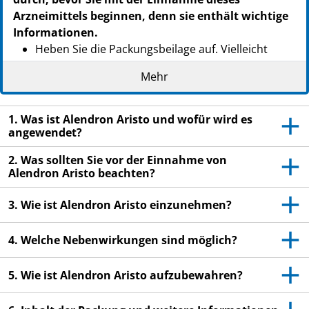
Arzneimittels beginnen, denn sie enthält wichtige
Informationen.
Heben Sie die Packungsbeilage auf. Vielleicht
möchten Sie diese später nochmals lesen.
Mehr
Wenn Sie weitere Fragen haben, wenden Sie sich
an Ihren Arzt oder Apotheker.
1. Was ist Alendron Aristo und wofür wird es
Dieses Arzneimittel wurde Ihnen persönlich
angewendet?
verschrieben. Geben Sie es nicht an Dritte weiter.
2. Was sollten Sie vor der Einnahme von
Es kann anderen Menschen schaden, auch wenn
Alendron Aristo beachten?
diese die gleichen Beschwerden haben wie Sie.
Wenn Sie Nebenwirkungen bemerken, wenden Sie
3. Wie ist Alendron Aristo einzunehmen?
sich an Ihren Arzt oder Apotheker. Dies gilt auch
für Nebenwirkungen, die nicht in dieser
4. Welche Nebenwirkungen sind möglich?
Packungsbeilage angegeben sind. Siehe Abschnitt
4.
5. Wie ist Alendron Aristo aufzubewahren?
Es ist besonders wichtig, die Anweisungen im
Abschnitt 3. zu verstehen, bevor Sie mit der