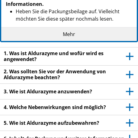
Informationen.
Heben Sie die Packungsbeilage auf. Vielleicht
möchten Sie diese später nochmals lesen.
Wenn Sie weitere Fragen haben, wenden Sie sich
Mehr
bitte an Ihren Arzt oder Apotheker.
Dieses Arzneimittel wurde Ihnen persönlich
1. Was ist Aldurazyme und wofür wird es
verschrieben. Geben Sie es nicht an Dritte weiter.
angewendet?
Es kann anderen Menschen schaden, auch wenn
diese die gleichen Beschwerden haben wie Sie.
2. Was sollten Sie vor der Anwendung von
Aldurazyme beachten?
Wenn Sie Nebenwirkungen bemerken, wenden Sie
sich an Ihren Arzt oder Apotheker. Dies gilt auch
3. Wie ist Aldurazyme anzuwenden?
für Nebenwirkungen, die nicht in dieser
Packungsbeilage angegeben sind. Siehe Abschnitt
4. Welche Nebenwirkungen sind möglich?
4.
5. Wie ist Aldurazyme aufzubewahren?