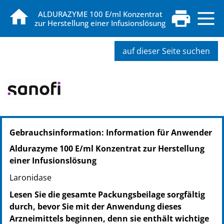
ALDURAZYME 100 E/ml Konzentrat
zur Herstellung einer Infusionslösung
auf dieser Seite suchen
PZN: 00532702
Gebrauchsinformation: Information für Anwender
PPN: 110053270276
NTIN: 04150005327025
Aldurazyme 100 E/ml Konzentrat zur Herstellung
PZN: 00532719
einer Infusionslösung
PPN: 110053271966
Laronidase
NTIN: 04150005327193
Lesen Sie die gesamte Packungsbeilage sorgfältig
durch, bevor Sie mit der Anwendung dieses
Arzneimittels beginnen, denn sie enthält wichtige