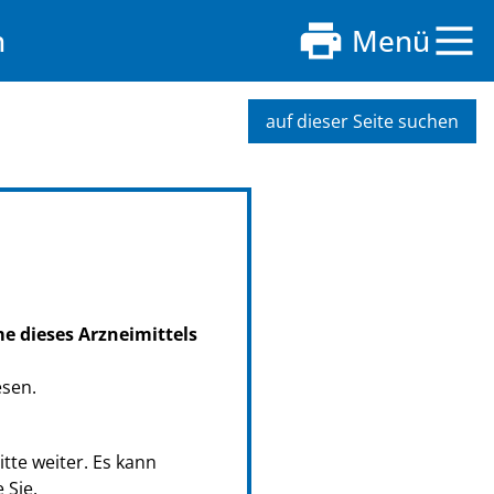
n
Menü
auf dieser Seite suchen
me dieses Arzneimittels
esen.
tte weiter. Es kann
 Sie.