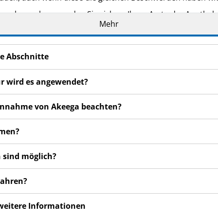
n bemerken, wenden Sie sich an Ihren Arzt oder Apotheker.
Mehr
cht in dieser Packungsbeilage angegeben sind (siehe Abschn
e Abschnitte
ür wird es angewendet?
r Einnahme von Akeega beachten?
hmen?
 sind möglich?
wahren?
 weitere Informationen