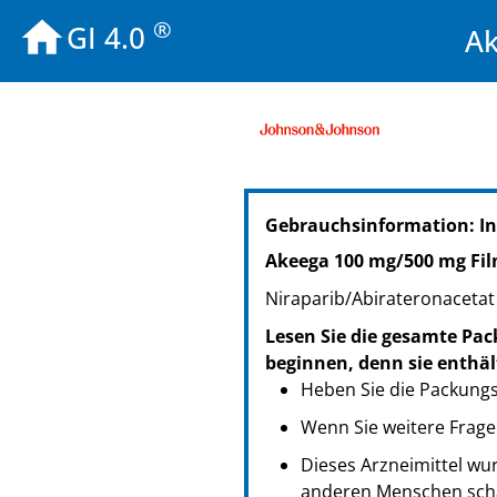
®
GI 4.0
Ak
PZN: 18391917
Gebrauchsinformation: I
PPN: 111839191731
NTIN: 04150183919173
Akeega 100 mg/500 mg Fil
Niraparib/Abirateronacetat
Lesen Sie die gesamte Pac
beginnen, denn sie enthäl
Heben Sie die Packungsb
Wenn Sie weitere Frage
Dieses Arzneimittel wur
anderen Menschen scha