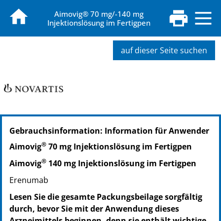
Aimovig® 70 mg/-140 mg
Injektionslösung im Fertigpen
auf dieser Seite suchen
PZN: 14236568
Gebrauchsinformation: Information für Anwender
PPN: 111423656828
NTIN: 04150142365683
®
Aimovig
70 mg Injektionslösung im Fertigpen
PZN: 14292176
®
Aimovig
140 mg Injektionslösung im Fertigpen
PPN: 111429217687
NTIN: 04150142921766
Erenumab
Lesen Sie die gesamte Packungsbeilage sorgfältig
durch, bevor Sie mit der Anwendung dieses
Arzneimittels beginnen, denn sie enthält wichtige