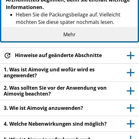
Informationen.
Heben Sie die Packungsbeilage auf. Vielleicht
möchten Sie diese später nochmals lesen.
Wenn Sie weitere Fragen haben, wenden Sie sich
Mehr
an Ihren Arzt, Apotheker oder das medizinische
Fachpersonal.
Hinweise auf geänderte Abschnitte
Dieses Arzneimittel wurde Ihnen persönlich
verschrieben. Geben Sie es nicht an Dritte weiter.
1. Was ist Aimovig und wofür wird es
Es kann anderen Menschen schaden, auch wenn
angewendet?
diese die gleichen Beschwerden haben wie Sie.
2. Was sollten Sie vor der Anwendung von
Wenn Sie Nebenwirkungen bemerken, wenden Sie
Aimovig beachten?
sich an Ihren Arzt, Apotheker oder das
medizinische Fachpersonal. Dies gilt auch für
3. Wie ist Aimovig anzuwenden?
Nebenwirkungen, die nicht in dieser
Packungsbeilage angegeben sind. Siehe Abschnitt
4. Welche Nebenwirkungen sind möglich?
4.