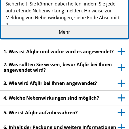
Sicherheit. Sie können dabei helfen, indem Sie jede
auftretende Nebenwirkung melden. Hinweise zur
Meldung von Nebenwirkungen, siehe Ende Abschnitt
4.
Mehr
Lesen Sie die gesamte Packungsbeilage sorgfältig
durch, bevor bei Ihnen dieses Arzneimittel
angewendet wird, denn sie enthält wichtige
1. Was ist Afqlir und wofür wird es angewendet?
Informationen.
Heben Sie die Packungsbeilage auf. Vielleicht
2. Was sollten Sie wissen, bevor Afqlir bei Ihnen
möchten Sie diese später nochmals lesen.
angewendet wird?
Wenn Sie weitere Fragen haben, wenden Sie sich
3. Wie wird Afqlir bei Ihnen angewendet?
an Ihren Arzt.
Wenn Sie Nebenwirkungen bemerken, wenden Sie
4. Welche Nebenwirkungen sind möglich?
sich an Ihren Arzt. Dies gilt auch für
Nebenwirkungen, die nicht in dieser
5. Wie ist Afqlir aufzubewahren?
Packungsbeilage angegeben sind. Siehe Abschnitt
4.
6. Inhalt der Packung und weitere Informationen