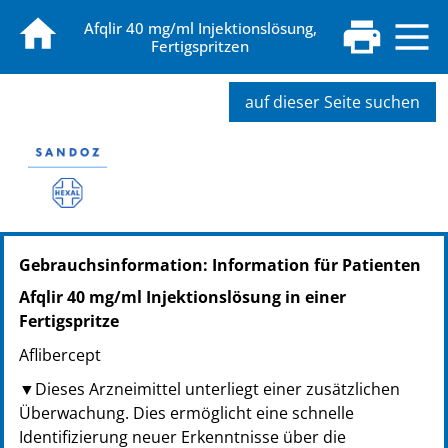
Afqlir 40 mg/ml Injektionslösung,
Fertigspritzen
auf dieser Seite suchen
PZN: 19342192
Gebrauchsinformation: Information für Patienten
PPN: 111934219259
NTIN: 04150193421925
Afqlir 40 mg/ml Injektionslösung in einer
Fertigspritze
Aflibercept
▼Dieses Arzneimittel unterliegt einer zusätzlichen
Überwachung. Dies ermöglicht eine schnelle
Identifizierung neuer Erkenntnisse über die