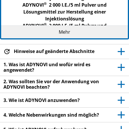
®
ADYNOVI
2 000 I.E./5 ml Pulver und
Lösungsmittel zur Herstellung einer
Injektionslösung
®
ADYNOVI
3 000 I.E./5 ml Pulver und
Mehr
Lösungsmittel zur Herstellung einer
Injektionslösung
Rurioctocog alfa pegol (pegylierter rekombinanter
Hinweise auf geänderte Abschnitte
Blutgerinnungsfaktor VIII vom Menschen)
1. Was ist ADYNOVI und wofür wird es
▼
Dieses Arzneimittel unterliegt einer zusätzlichen
angewendet?
Überwachung. Dies ermöglicht eine schnelle
Identifizierung neuer Erkenntnisse über die
2. Was sollten Sie vor der Anwendung von
Sicherheit. Sie können dabei helfen, indem Sie jede
ADYNOVI beachten?
auftretende Nebenwirkung melden. Hinweise zur
3. Wie ist ADYNOVI anzuwenden?
Meldung von Nebenwirkungen, siehe Ende
Abschnitt 4.
4. Welche Nebenwirkungen sind möglich?
Lesen Sie die gesamte Packungsbeilage sorgfältig
durch, bevor Sie mit der Anwendung dieses