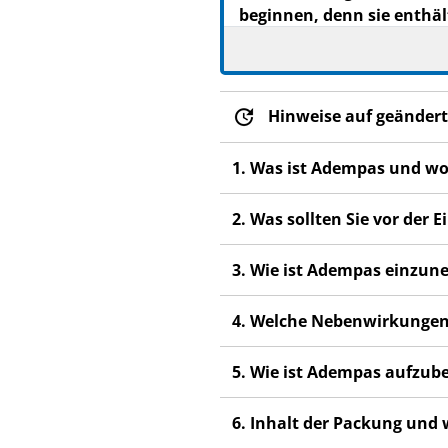
beginnen, denn sie enthäl
Heben Sie die Packungsb
Wenn Sie weitere Frage
Dieses Arzneimittel wur
Hinweise auf geändert
anderen Menschen scha
Wenn Sie Nebenwirkunge
1. Was ist Adempas und wo
Nebenwirkungen, die ni
2. Was sollten Sie vor de
Diese Packungsbeilage 
Wenn Sie dieses Arzneim
3. Wie ist Adempas einzu
4. Welche Nebenwirkungen
5. Wie ist Adempas aufzu
6. Inhalt der Packung und