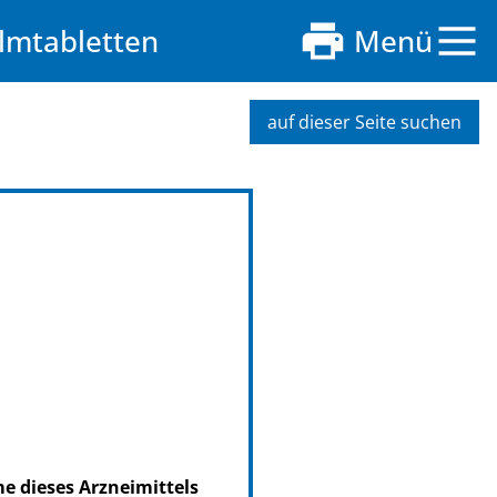
ilmtabletten
Menü
auf dieser Seite suchen
me dieses Arzneimittels