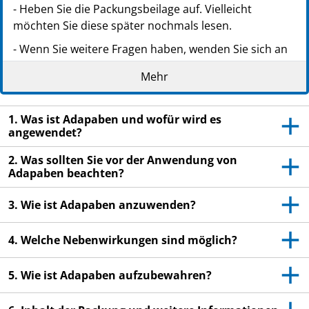
PZN: 18446765
- Heben Sie die Packungsbeilage auf. Vielleicht
PPN: 111844676552
möchten Sie diese später nochmals lesen.
NTIN: 04150184467659
- Wenn Sie weitere Fragen haben, wenden Sie sich an
Ihren Arzt oder Apotheker.
Mehr
- Dieses Arzneimittel wurde Ihnen persönlich
verschrieben. Geben Sie es nicht an Dritte weiter. Es
1. Was ist Adapaben und wofür wird es
kann anderen Menschen schaden, auch wenn diese
angewendet?
die gleichen Beschwerden haben wie Sie.
2. Was sollten Sie vor der Anwendung von
- Wenn Sie Nebenwirkungen bemerken, wenden Sie
Adapaben beachten?
sich an Ihren Arzt oder Apotheker. Dies gilt auch für
Nebenwirkungen, die nicht in dieser Packungsbeilage
3. Wie ist Adapaben anzuwenden?
angegeben sind. Siehe Abschnitt 4.
4. Welche Nebenwirkungen sind möglich?
5. Wie ist Adapaben aufzubewahren?