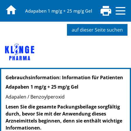
Adapaben 1 mg/g + 25 mg/g Gel
auf dieser Seite suchen
PZN: 18446713
Gebrauchsinformation: Information für Patienten
PPN: 111844671377
NTIN: 04150184467130
Adapaben 1 mg/g + 25 mg/g Gel
PZN: 18446736
Adapalen / Benzoylperoxid
PPN: 111844673633
NTIN: 04150184467369
Lesen Sie die gesamte Packungsbeilage sorgfältig
PZN: 18446759
durch, bevor Sie mit der Anwendung dieses
PPN: 111844675986
Arzneimittels beginnen, denn sie enthält wichtige
NTIN: 04150184467598
Informationen.