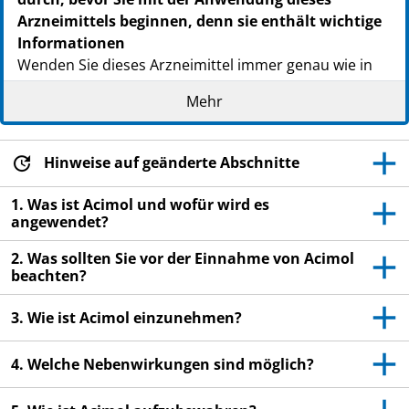
Arzneimittels beginnen, denn sie enthält wichtige
Informationen
Wenden Sie dieses Arzneimittel immer genau wie in
dieser Packungsbeilage beschrieben bzw. genau nach
Mehr
Anweisung Ihres Arztes oder Apothekers an.
Heben Sie die Packungsbeilage auf. Vielleicht
möchten Sie diese später nochmals lesen.
Hinweise auf geänderte Abschnitte
Fragen Sie Ihren Apotheker, wenn Sie weitere
1. Was ist Acimol und wofür wird es
Informationen oder einen Rat benötigen.
angewendet?
Wenn Sie Nebenwirkungen bemerken, wenden Sie
2. Was sollten Sie vor der Einnahme von Acimol
sich an Ihren Arzt oder Apotheker. Dies gilt auch
beachten?
für Nebenwirkungen, die nicht in dieser
Packungsbeilage angegeben sind. Siehe Abschnitt
3. Wie ist Acimol einzunehmen?
4.
4. Welche Nebenwirkungen sind möglich?
Wenn Sie sich nicht besser oder gar schlechter
fühlen, wenden Sie sich an Ihren Arzt.