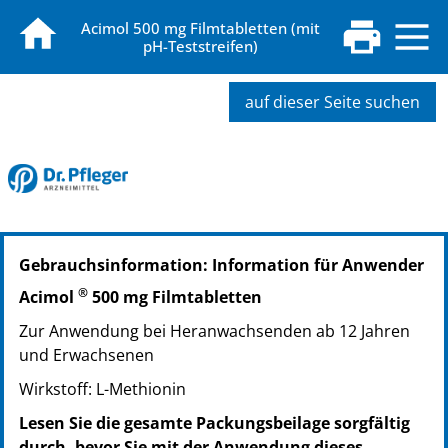
Acimol 500 mg Filmtabletten (mit
pH-Teststreifen)
auf dieser Seite suchen
PZN: 02766290
Gebrauchsinformation: Information für Anwender
PPN: 110276629077
PZN: 02766309
®
Acimol
500 mg Filmtabletten
PPN: 110276630995
Zur Anwendung bei Heranwachsenden ab 12 Jahren
und Erwachsenen
Wirkstoff: L-Methionin
Lesen Sie die gesamte Packungsbeilage sorgfältig
durch, bevor Sie mit der Anwendung dieses