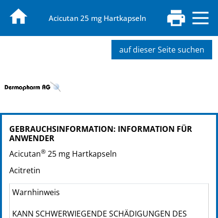
Acicutan 25 mg Hartkapseln
auf dieser Seite suchen
PZN: 12453126
GEBRAUCHSINFORMATION: INFORMATION FÜR
PPN: 111245312619
ANWENDER
GTIN: 04250297403909
®
PZN: 09223144
Acicutan
25 mg Hartkapseln
PPN: 110922314415
Acitretin
GTIN: 04250297403343
PZN: 09223167
Warnhinweis
PPN: 110922316768
GTIN: 04250297403350
KANN SCHWERWIEGENDE SCHÄDIGUNGEN DES