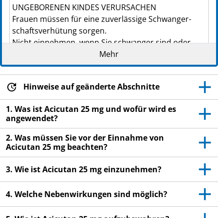
UNGEBORENEN KINDES VERURSACHEN
Frauen müssen für eine zuverlässige Schwan­ger­
schafts­ver­hü­tung sorgen.
Nicht einnehmen, wenn Sie schwanger sind oder
vermuten schwanger zu sein.
Mehr
Lesen Sie die gesamte Packungsbeilage sorgfältig
Hinweise auf geänderte Abschnitte
durch, bevor Sie mit der Einnahme dieses
Arzneimittels beginnen, denn sie enthält wichtige
1. Was ist Acicutan 25 mg und wofür wird es
Informationen.
angewendet?
Heben Sie die Packungsbeilage auf. Vielleicht
2. Was müssen Sie vor der Einnahme von
möchten Sie diese später nochmals lesen.
Acicutan 25 mg beachten?
Wenn Sie weitere Fragen haben, wenden Sie sich
an Ihren Arzt oder Apotheker.
3. Wie ist Acicutan 25 mg einzunehmen?
Dieses Arzneimittel wurde Ihnen persönlich
4. Welche Nebenwirkungen sind möglich?
verschrieben. Geben Sie es nicht an Dritte weiter.
Es kann anderen Menschen schaden, auch wenn