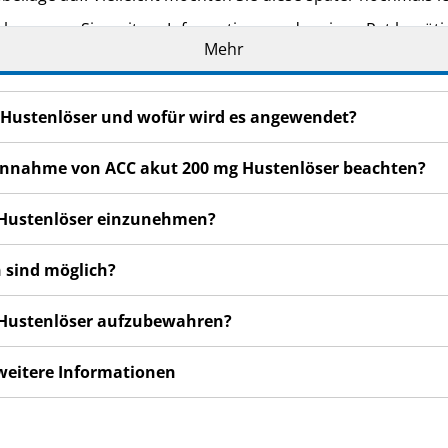
eker, wenn Sie weitere Informationen oder einen Rat benöti
Mehr
n bemerken, wenden Sie sich an Ihren Arzt oder Apotheker.
cht in dieser Packungsbeilage angegeben sind. Siehe Abschn
g Hustenlöser und wofür wird es angewendet?
Tagen nicht besser oder gar schlechter fühlen, wenden Sie s
r Einnahme von ACC akut 200 mg Hustenlöser beachten?
g Hustenlöser einzunehmen?
 sind möglich?
g Hustenlöser aufzubewahren?
 weitere Informationen