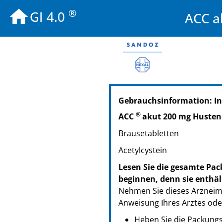
®
GI 4.0
ACC a
PZN: 06302311
Gebrauchsinformation: I
PPN: 110630231136
®
ACC
akut 200 mg Husten
Brausetabletten
Acetylcystein
Lesen Sie die gesamte Pac
beginnen, denn sie enthäl
Nehmen Sie dieses Arzneimi
Anweisung Ihres Arztes ode
Heben Sie die Packungsb