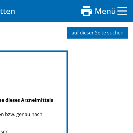
tten
Menü
auf dieser Seite suchen
me dieses Arzneimittels
en bzw. genau nach
esen.