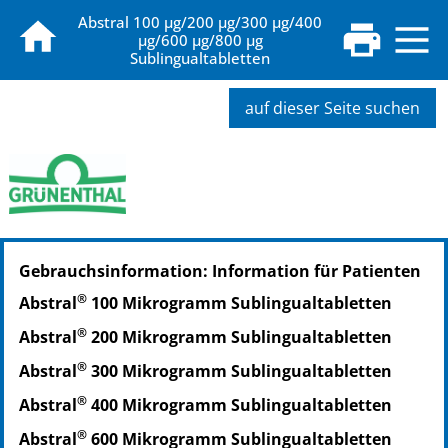
Abstral 100 μg/200 μg/300 μg/400
μg/600 μg/800 μg
Sublingualtabletten
auf dieser Seite suchen
PZN: 02074161
Gebrauchsinformation: Information für Patienten
PPN: 110207416195
®
Abstral
100 Mikrogramm Sublingualtabletten
®
Abstral
200 Mikrogramm Sublingualtabletten
®
Abstral
300 Mikrogramm Sublingualtabletten
®
Abstral
400 Mikrogramm Sublingualtabletten
®
Abstral
600 Mikrogramm Sublingualtabletten