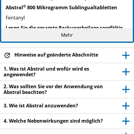
®
Abstral
800 Mikrogramm Sublingualtabletten
Fentanyl
Lesen Sie die gesamte Packungsbeilage sorgfältig
durch, bevor Sie mit der Anwendung dieses
Mehr
Arzneimittels beginnen, denn sie enthält wichtige
Informationen.
Hinweise auf geänderte Abschnitte
Heben Sie die Packungsbeilage auf. Vielleicht
möchten Sie diese später nochmals lesen.
1. Was ist Abstral und wofür wird es
Wenn Sie weitere Fragen haben, wenden Sie sich
angewendet?
an Ihren Arzt oder Apotheker.
2. Was sollten Sie vor der Anwendung von
Dieses Arzneimittel wurde Ihnen persönlich
Abstral beachten?
verschrieben. Geben Sie es nicht an Dritte weiter.
Es kann anderen Menschen schaden, auch wenn
3. Wie ist Abstral anzuwenden?
diese dieselben Beschwerden haben wie Sie.
4. Welche Nebenwirkungen sind möglich?
Wenn Sie Nebenwirkungen bemerken, wenden Sie
sich an Ihren Arzt oder Apotheker. Dies gilt auch