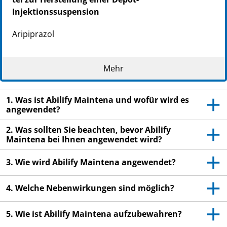
Injektionssuspension
Ari­pi­pra­zol
Lesen Sie die gesamte Packungsbeilage sorgfältig
Mehr
durch, bevor Sie dieses Arzneimittel erhalten, denn
sie enthält wichtige Informationen
Heben Sie die Packungsbeilage auf. Vielleicht
1. Was ist Abilify Maintena und wofür wird es
angewendet?
möchten Sie diese später nochmals lesen.
Wenn Sie weitere Fragen haben, wenden Sie sich
2. Was sollten Sie beachten, bevor Abilify
Maintena bei Ihnen angewendet wird?
an Ihren Arzt oder das medizinische
Fachpersonal.
3. Wie wird Abilify Maintena angewendet?
Wenn Sie Nebenwirkungen bemerken, wenden Sie
sich an Ihren Arzt oder das medizinische
4. Welche Nebenwirkungen sind möglich?
Fachpersonal. Dies gilt auch für Nebenwirkungen,
die nicht in dieser Packungsbeilage angegeben
5. Wie ist Abilify Maintena aufzubewahren?
sind. Siehe Abschnitt 4.