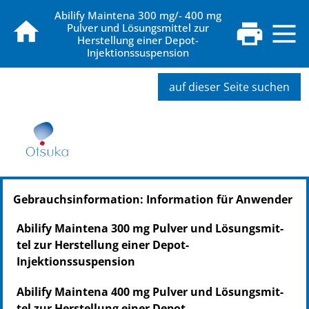
Abilify Maintena 300 mg/- 400 mg
Pulver und Lösungsmittel zur
Herstellung einer Depot-
Injektionssuspension
auf dieser Seite suchen
PZN: 10048108
Gebrauchsinformation: Information für Anwender
PPN: 111004810820
Abilify Maintena 300 mg Pul­ver und Lö­sungs­mit­
tel zur Herstellung ei­ner Depot-
Injektionssuspension
Abilify Maintena 400 mg Pul­ver und Lö­sungs­mit­
tel zur Herstellung ei­ner Depot-