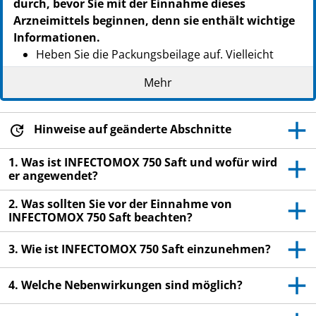
durch, bevor Sie mit der Einnahme dieses
Arzneimittels beginnen, denn sie enthält wichtige
Informationen.
Heben Sie die Packungsbeilage auf. Vielleicht
möchten Sie diese später nochmals lesen.
Mehr
Wenn Sie weitere Fragen haben, wenden Sie sich
an Ihren Arzt oder Apotheker.
Hinweise auf geänderte Abschnitte
Dieses Arzneimittel wurde Ihnen persönlich (oder
Ihrem Kind) verschrieben. Geben Sie es nicht an
1. Was ist INFECTOMOX 750 Saft und wofür wird
Dritte weiter. Es kann anderen Menschen
er angewendet?
schaden, auch wenn diese die gleichen
2. Was sollten Sie vor der Einnahme von
Beschwerden haben wie Sie.
INFECTOMOX 750 Saft beachten?
Wenn Sie Nebenwirkungen bemerken, wenden Sie
sich an Ihren Arzt oder Apotheker. Dies gilt auch
3. Wie ist INFECTOMOX 750 Saft einzunehmen?
für Nebenwirkungen, die nicht in dieser
Packungsbeilage angegeben sind. Siehe Abschnitt
4. Welche Nebenwirkungen sind möglich?
4.