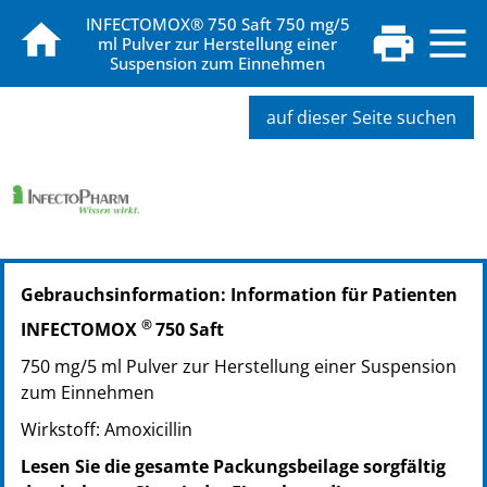
INFECTOMOX® 750 Saft 750 mg/5
ml Pulver zur Herstellung einer
Suspension zum Einnehmen
auf dieser Seite suchen
PZN: 04835351
Gebrauchsinformation: Information für Patienten
PPN: 110483535144
NTIN: 04150048353517
®
INFECTOMOX
750 Saft
PZN: 07574394
750 mg/5 ml Pulver zur Herstellung einer Suspension
PPN: 110757439437
zum Einnehmen
NTIN: 04150075743947
Wirkstoff: Amoxicillin
Lesen Sie die gesamte Packungsbeilage sorgfältig