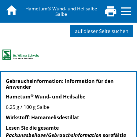
Hametum® Wund- und Heilsalbe
Salbe
auf dieser Seite suchen
PZN: 00429045
Gebrauchsinformation: Information für den
PPN: 110042904532
Anwender
NTIN: 04150004290450
®
PZN: 00429051
Hametum
Wund- und Heilsalbe
PPN: 110042905195
6,25 g / 100 g Salbe
NTIN: 04150004290511
Wirkstoff: Hamamelisdestillat
PZN: 00429068
PPN: 110042906885
Lesen Sie die gesamte
NTIN: 04150004290689
Packungsbeilage/Gebrauchsinformation
sorgfältig