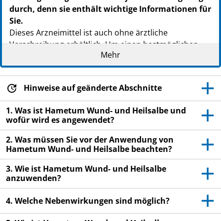
PZN: 09673019
durch, denn sie enthält wichtige Informationen für
PPN: 110967301990
Sie.
NTIN: 04150096730193
Dieses Arzneimittel ist auch ohne ärztliche
Verschreibung erhältlich. Um einen bestmöglichen
Mehr
Behandlungserfolg zu erzielen, muss Hametum
Wund- und Heilsalbe jedoch vorschriftsmäßig
angewendet werden.
Hinweise auf geänderte Abschnitte
- Heben Sie die
Packungsbeilage
auf. Vielleicht möchten
Sie diese später nochmals lesen.
1. Was ist Hametum Wund- und Heilsalbe und
wofür wird es angewendet?
- Fragen Sie Ihren Apotheker, wenn Sie weitere
Informationen oder einen Rat benötigen.
2. Was müssen Sie vor der Anwendung von
Hametum Wund- und Heilsalbe beachten?
- Wenn sich Ihr Krankheitsbild verschlimmert oder
keine Besserung eintritt, müssen Sie einen Arzt
3. Wie ist Hametum Wund- und Heilsalbe
aufsuchen.
anzuwenden?
4. Welche Nebenwirkungen sind möglich?