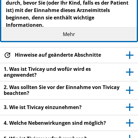
durch, bevor Sie (oder Ihr Kind, falls es der Patient
ist) mit der Einnahme dieses Arzneimittels
beginnen, denn sie enthält wichtige
Informationen.
Heben Sie die Packungsbeilage auf. Vielleicht
Mehr
möchten Sie diese später nochmals lesen.
Wenn Sie weitere Fragen haben, wenden Sie sich
Hinweise auf geänderte Abschnitte
an Ihren Arzt oder Apotheker.
Dieses Arzneimittel wurde Ihnen persönlich (oder
1. Was ist Tivicay und wofür wird es
angewendet?
Ihrem Kind, falls es der Patient ist) verschrieben.
Geben Sie es nicht an Dritte weiter. Es kann
2. Was sollten Sie vor der Einnahme von Tivicay
anderen Menschen schaden, auch wenn diese die
beachten?
gleichen Beschwerden haben wie Sie.
3. Wie ist Tivicay einzunehmen?
Wenn Sie Nebenwirkungen bemerken, wenden Sie
sich an Ihren Arzt oder Apotheker. Dies gilt auch
4. Welche Nebenwirkungen sind möglich?
für Nebenwirkungen, die nicht in dieser
Packungsbeilage angegeben sind. Siehe Abschnitt
4.