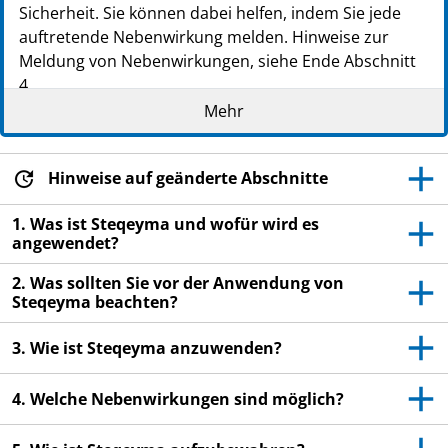
Sicherheit. Sie können dabei helfen, indem Sie jede
auftretende Nebenwirkung melden. Hinweise zur
Meldung von Nebenwirkungen, siehe Ende Abschnitt
4.
Mehr
Lesen Sie die gesamte Packungsbeilage sorgfältig
durch, bevor Sie mit der Anwendung dieses
Arzneimittels beginnen, denn sie enthält wichtige
Hinweise auf geänderte Abschnitte
Informationen.
Diese Packungsbeilage wurde für Patienten bzw.
1. Was ist Steqeyma und wofür wird es
für Betreuungspersonen erstellt, die dieses
angewendet?
Arzneimittel anwenden. Falls Sie ein Elternteil oder
2. Was sollten Sie vor der Anwendung von
eine Betreuungsperson sind, die Steqeyma einem
Steqeyma beachten?
Kind verabreicht, lesen Sie bitte diese
Informationen besonders sorgfältig.
3. Wie ist Steqeyma anzuwenden?
Heben Sie die Packungsbeilage auf. Vielleicht
möchten Sie diese später nochmals lesen.
4. Welche Nebenwirkungen sind möglich?
Wenn Sie weitere Fragen haben, wenden Sie sich